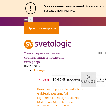
!
Уважаемые покупатели!
В связи со сл
на ваше понимание.
×
Toggle
navigation
Проект освещения
Оплата
Доставка
Ак
пн-пт
Только оригинальные
светильники и предметы
интерьера
КАТАЛОГ
Бренды
Brand van Egmond
Brokis
Eichholtz
Gubi
Halo Design
ILfari
LightYears
Linea Light
LucePlan
Molto Luce
Moooi
Nomon