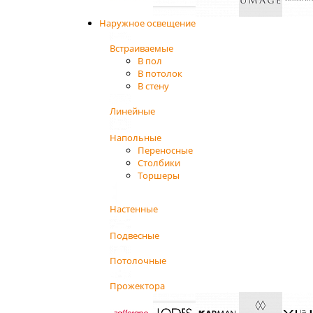
Наружное освещение
Встраиваемые
В пол
В потолок
В стену
Линейные
Напольные
Переносные
Столбики
Торшеры
Настенные
Подвесные
Потолочные
Прожектора