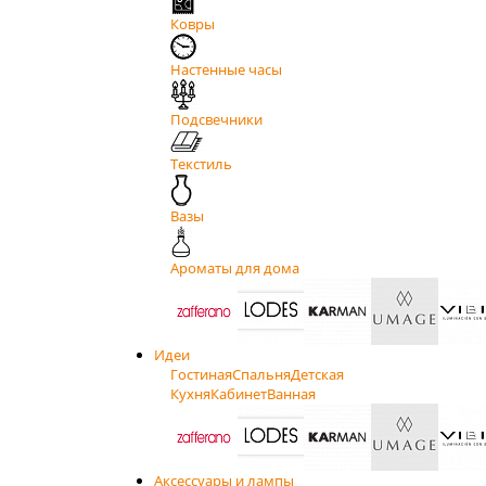
Ковры
Настенные часы
Подсвечники
Текстиль
Вазы
Ароматы для дома
Идеи
Гостиная
Спальня
Детская
Кухня
Кабинет
Ванная
Аксессуары и лампы