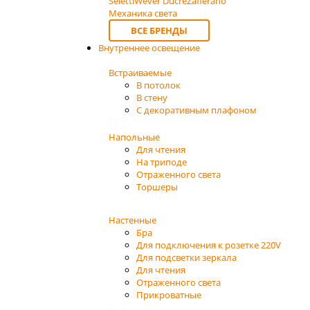
Seletti
Wever Ducre
Zafferano
Механика света
ВСЕ БРЕНДЫ
Внутреннее освещение
Встраиваемые
В потолок
В стену
С декоративным плафоном
Напольные
Для чтения
На триподе
Отраженного света
Торшеры
Настенные
Бра
Для подключения к розетке 220V
Для подсветки зеркала
Для чтения
Отраженного света
Прикроватные