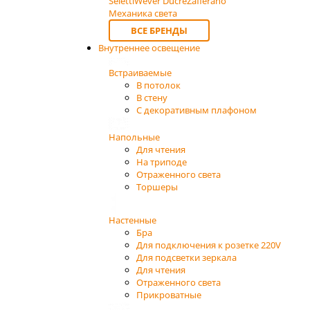
Seletti
Wever Ducre
Zafferano
Механика света
ВСЕ БРЕНДЫ
Внутреннее освещение
Встраиваемые
В потолок
В стену
С декоративным плафоном
Напольные
Для чтения
На триподе
Отраженного света
Торшеры
Настенные
Бра
Для подключения к розетке 220V
Для подсветки зеркала
Для чтения
Отраженного света
Прикроватные