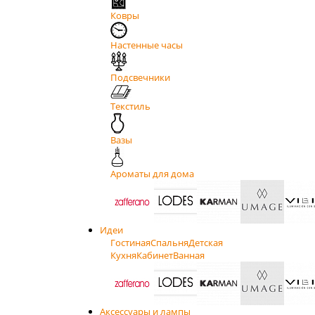
Ковры
Настенные часы
Подсвечники
Текстиль
Вазы
Ароматы для дома
Идеи
Гостиная
Спальня
Детская
Кухня
Кабинет
Ванная
Аксессуары и лампы