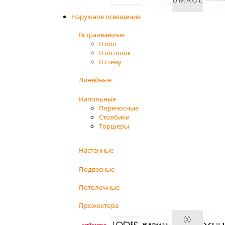
Наружное освещение
Встраиваемые
В пол
В потолок
В стену
Линейные
Напольные
Переносные
Столбики
Торшеры
Настенные
Подвесные
Потолочные
Прожектора