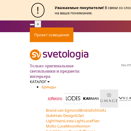
!
Уважаемые покупатели!
В связи со сл
на ваше понимание.
×
Toggle
navigation
Проект освещения
Оплата
Доставка
Ак
пн-пт
Только оригинальные
светильники и предметы
интерьера
КАТАЛОГ
Бренды
Brand van Egmond
Brokis
Eichholtz
Gubi
Halo Design
ILfari
LightYears
Linea Light
LucePlan
Molto Luce
Moooi
Nomon