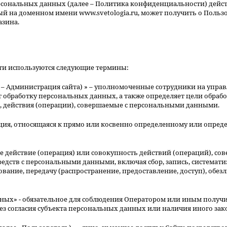
сональных данных (далее – Политика конфиденциальности) дейст
й на доменном имени www.svetologia.ru, может получить о Пользо
азина.
ти используются следующие термины:
алее – Администрация сайта) » – уполномоченные сотрудники на уп
ет обработку персональных данных, а также определяет цели обраб
 действия (операции), совершаемые с персональными данными.
ация, относящаяся к прямо или косвенно определенному или опред
ое действие (операция) или совокупность действий (операций), с
редств с персональными данными, включая сбор, запись, системат
ование, передачу (распространение, предоставление, доступ), обез
нных» - обязательное для соблюдения Оператором или иным полу
без согласия субъекта персональных данных или наличия иного зак