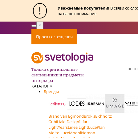
!
Уважаемые покупатели!
В связи со сл
на ваше понимание.
×
Toggle
navigation
Проект освещения
Оплата
Доставка
Ак
пн-пт
Только оригинальные
светильники и предметы
интерьера
КАТАЛОГ
Бренды
Brand van Egmond
Brokis
Eichholtz
Gubi
Halo Design
ILfari
LightYears
Linea Light
LucePlan
Molto Luce
Moooi
Nomon