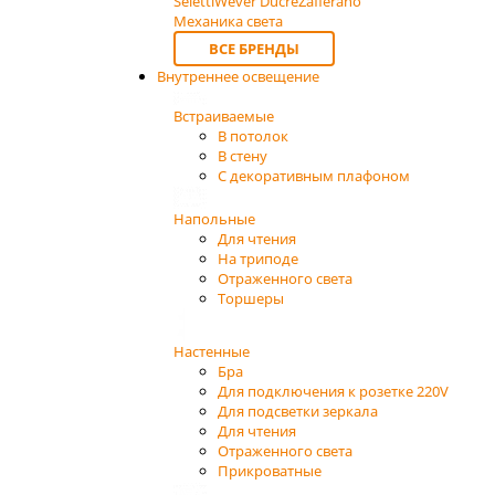
Seletti
Wever Ducre
Zafferano
Механика света
ВСЕ БРЕНДЫ
Внутреннее освещение
Встраиваемые
В потолок
В стену
С декоративным плафоном
Напольные
Для чтения
На триподе
Отраженного света
Торшеры
Настенные
Бра
Для подключения к розетке 220V
Для подсветки зеркала
Для чтения
Отраженного света
Прикроватные