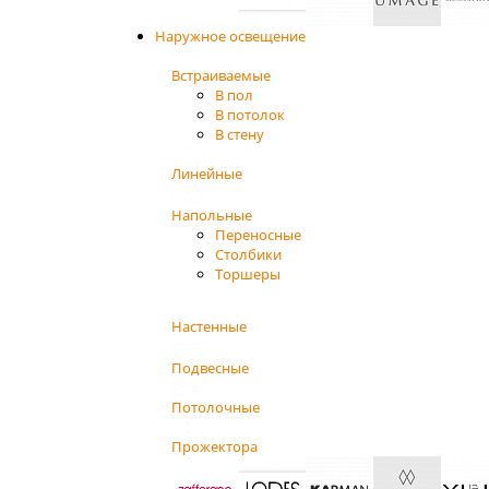
Наружное освещение
Встраиваемые
В пол
В потолок
В стену
Линейные
Напольные
Переносные
Столбики
Торшеры
Настенные
Подвесные
Потолочные
Прожектора