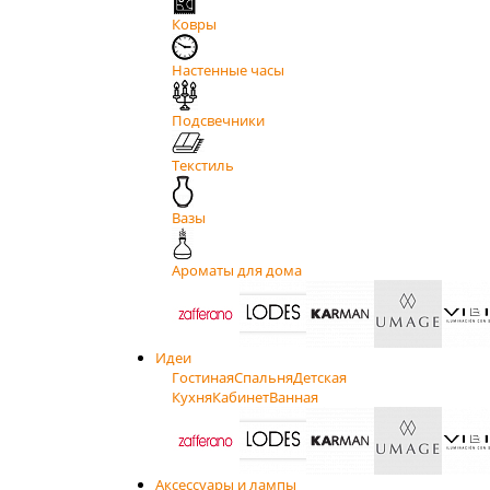
Ковры
Настенные часы
Подсвечники
Текстиль
Вазы
Ароматы для дома
Идеи
Гостиная
Спальня
Детская
Кухня
Кабинет
Ванная
Аксессуары и лампы