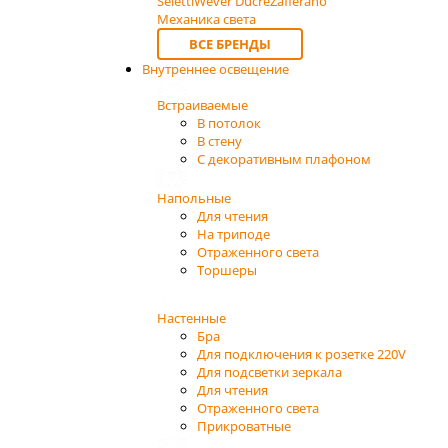
Seletti
Wever Ducre
Zafferano
Механика света
ВСЕ БРЕНДЫ
Внутреннее освещение
Встраиваемые
В потолок
В стену
С декоративным плафоном
Напольные
Для чтения
На триподе
Отраженного света
Торшеры
Настенные
Бра
Для подключения к розетке 220V
Для подсветки зеркала
Для чтения
Отраженного света
Прикроватные