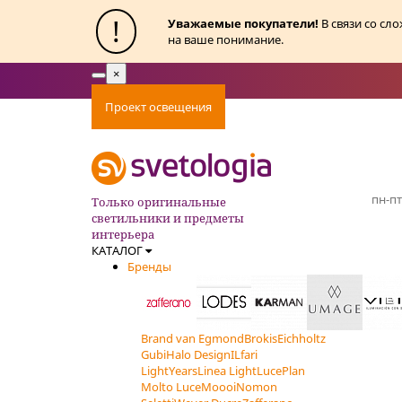
!
Уважаемые покупатели!
В связи со сл
на ваше понимание.
×
Toggle
navigation
Проект освещения
Оплата
Доставка
Ак
пн-пт
Только оригинальные
светильники и предметы
интерьера
КАТАЛОГ
Бренды
Brand van Egmond
Brokis
Eichholtz
Gubi
Halo Design
ILfari
LightYears
Linea Light
LucePlan
Molto Luce
Moooi
Nomon