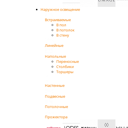
Наружное освещение
Встраиваемые
В пол
В потолок
В стену
Линейные
Напольные
Переносные
Столбики
Торшеры
Настенные
Подвесные
Потолочные
Прожектора