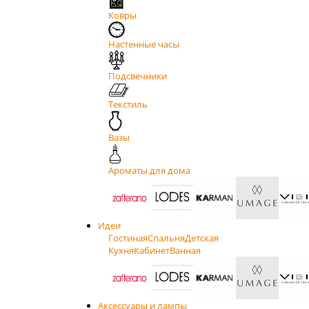
Ковры
Настенные часы
Подсвечники
Текстиль
Вазы
Ароматы для дома
Идеи
Гостиная
Спальня
Детская
Кухня
Кабинет
Ванная
Аксессуары и лампы