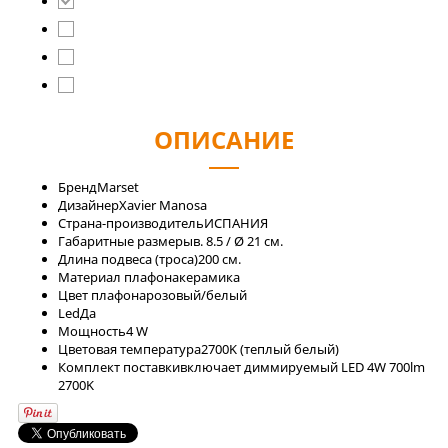
ОПИСАНИЕ
Бренд
Marset
Дизайнер
Xavier Manosa
Страна-производитель
ИСПАНИЯ
Габаритные размеры
в. 8.5 / Ø 21 см.
Длина подвеса (троса)
200 см.
Материал плафона
керамика
Цвет плафона
розовый/белый
Led
Да
Мощность
4 W
Цветовая температура
2700K (теплый белый)
Комплект поставки
включает диммируемый LED 4W 700lm
2700K