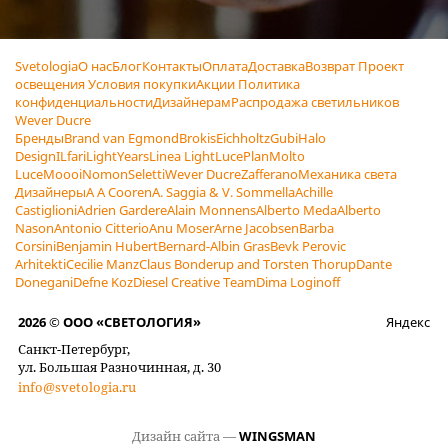
Svetologia
О нас
Блог
Контакты
Оплата
Доставка
Возврат
Проект
освещения
Условия покупки
Акции
Политика
конфиденциальности
Дизайнерам
Распродажа светильников
Wever Ducre
Бренды
Brand van Egmond
Brokis
Eichholtz
Gubi
Halo
Design
ILfari
LightYears
Linea Light
LucePlan
Molto
Luce
Moooi
Nomon
Seletti
Wever Ducre
Zafferano
Механика света
Дизайнеры
A A Cooren
A. Saggia & V. Sommella
Achille
Castiglioni
Adrien Gardere
Alain Monnens
Alberto Meda
Alberto
Nason
Antonio Citterio
Anu Moser
Arne Jacobsen
Barba
Corsini
Benjamin Hubert
Bernard-Albin Gras
Bevk Perovic
Arhitekti
Cecilie Manz
Claus Bonderup and Torsten Thorup
Dante
Donegani
Defne Koz
Diesel Creative Team
Dima Loginoff
2026 © ООО «СВЕТОЛОГИЯ»
Яндекс
Санкт-Петербург,
ул. Большая Разночинная, д. 30
info@svetologia.ru
Дизайн сайта —
WINGSMAN