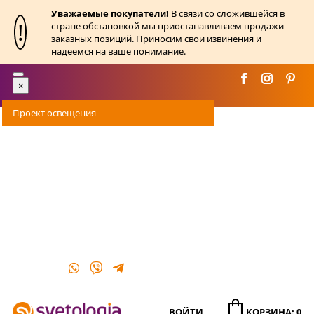
Уважаемые покупатели!
В связи со сложившейся в
!
стране обстановкой мы приостанавливаем продажи
заказных позиций. Приносим свои извинения и
надеемся на ваше понимание.
Toggle
×
navigation
Проект освещения
Оплата
Доставка
Акции
О магазине
Контакты
ВОЙТИ
КОРЗИНА: 0