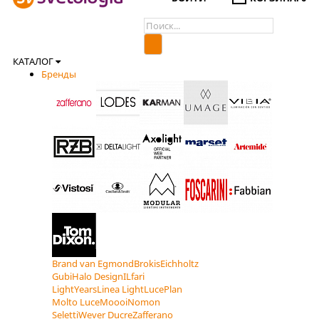
КАТАЛОГ
Бренды
Brand van Egmond
Brokis
Eichholtz
Gubi
Halo Design
ILfari
LightYears
Linea Light
LucePlan
Molto Luce
Moooi
Nomon
Seletti
Wever Ducre
Zafferano