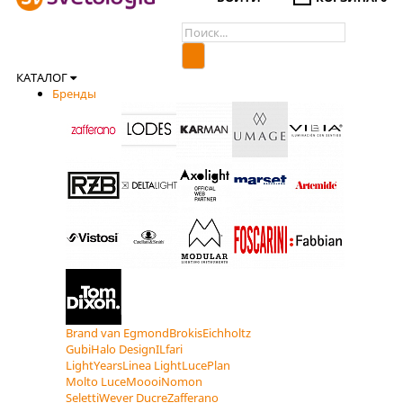
КАТАЛОГ
Бренды
Brand van Egmond
Brokis
Eichholtz
Gubi
Halo Design
ILfari
LightYears
Linea Light
LucePlan
Molto Luce
Moooi
Nomon
Seletti
Wever Ducre
Zafferano