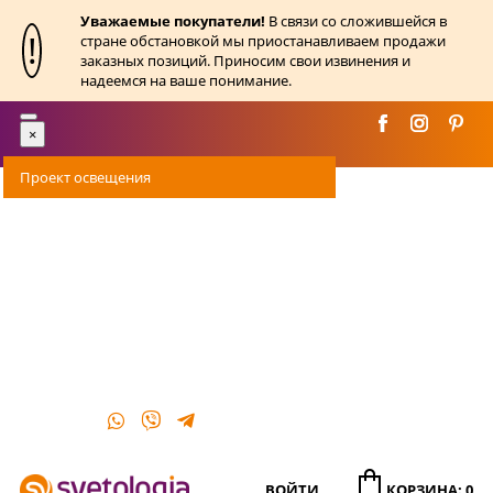
Уважаемые покупатели!
В связи со сложившейся в
!
стране обстановкой мы приостанавливаем продажи
заказных позиций. Приносим свои извинения и
надеемся на ваше понимание.
Toggle
×
navigation
Проект освещения
Оплата
Доставка
Акции
О магазине
Контакты
ВОЙТИ
КОРЗИНА: 0