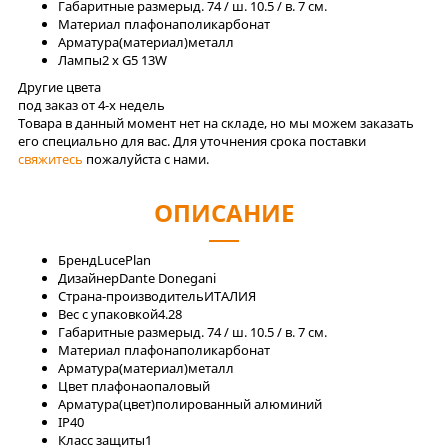
Габаритные размеры
д. 74 / ш. 10.5 / в. 7 см.
Материал плафона
поликарбонат
Арматура(материал)
металл
Лaмпы
2 x G5 13W
Другие цвета
под заказ от 4-x недель
Товара в данный момент нет на складе, но мы можем заказать
его специально для вас. Для уточнения срока поставки
свяжитесь
пожалуйста с нами.
ОПИСАНИЕ
Бренд
LucePlan
Дизайнер
Dante Donegani
Страна-производитель
ИТАЛИЯ
Вес с упаковкой
4.28
Габаритные размеры
д. 74 / ш. 10.5 / в. 7 см.
Материал плафона
поликарбонат
Арматура(материал)
металл
Цвет плафона
опаловый
Арматура(цвет)
полированный алюминий
IP
40
Класс защиты
1