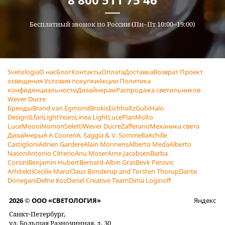
Бесплатный звонок по России (Пн–Пт 10:00–19:00)
Svetologia
О нас
Блог
Контакты
Оплата
Доставка
Возврат
Проект
освещения
Условия покупки
Акции
Политика
конфиденциальности
Дизайнерам
Распродажа светильников
Wever Ducre
Бренды
Brand van Egmond
Brokis
Eichholtz
Gubi
Halo
Design
ILfari
LightYears
Linea Light
LucePlan
Molto
Luce
Moooi
Nomon
Seletti
Wever Ducre
Zafferano
Механика света
Дизайнеры
A A Cooren
A. Saggia & V. Sommella
Achille
Castiglioni
Adrien Gardere
Alain Monnens
Alberto Meda
Alberto
Nason
Antonio Citterio
Anu Moser
Arne Jacobsen
Barba
Corsini
Benjamin Hubert
Bernard-Albin Gras
Bevk Perovic
Arhitekti
Cecilie Manz
Claus Bonderup and Torsten Thorup
Dante
Donegani
Defne Koz
Diesel Creative Team
Dima Loginoff
2026 © ООО «СВЕТОЛОГИЯ»
Яндекс
Санкт-Петербург,
ул. Большая Разночинная, д. 30