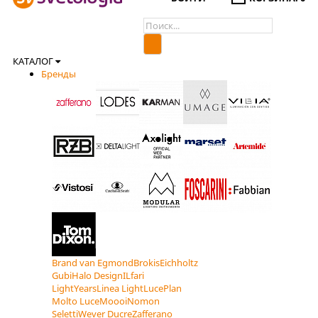
КАТАЛОГ
Бренды
Brand van Egmond
Brokis
Eichholtz
Gubi
Halo Design
ILfari
LightYears
Linea Light
LucePlan
Molto Luce
Moooi
Nomon
Seletti
Wever Ducre
Zafferano