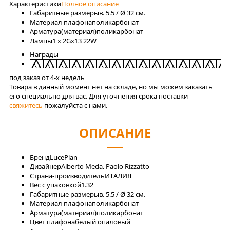
Характеристики
Полное описание
Габаритные размеры
в. 5.5 / Ø 32 см.
Материал плафона
поликарбонат
Арматура(материал)
поликарбонат
Лaмпы
1 x 2Gx13 22W
Награды
под заказ от 4-x недель
Товара в данный момент нет на складе, но мы можем заказать
его специально для вас. Для уточнения срока поставки
свяжитесь
пожалуйста с нами.
ОПИСАНИЕ
Бренд
LucePlan
Дизайнер
Alberto Meda, Paolo Rizzatto
Страна-производитель
ИТАЛИЯ
Вес с упаковкой
1.32
Габаритные размеры
в. 5.5 / Ø 32 см.
Материал плафона
поликарбонат
Арматура(материал)
поликарбонат
Цвет плафона
белый опаловый