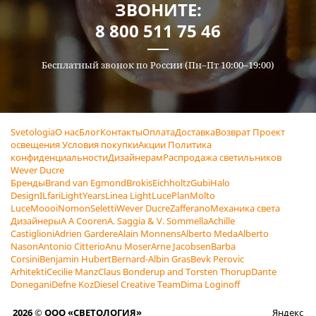
ЗВОНИТЕ:
8 800 511 75 46
Бесплатный звонок по России (Пн–Пт 10:00–19:00)
Svetologia
О нас
Блог
Контакты
Оплата
Доставка
Возврат
Проект
освещения
Условия покупки
Акции
Политика
конфиденциальности
Дизайнерам
Распродажа светильников
Wever Ducre
Бренды
Brand van Egmond
Brokis
Eichholtz
Gubi
Halo
Design
ILfari
LightYears
Linea Light
LucePlan
Molto
Luce
Moooi
Nomon
Seletti
Wever Ducre
Zafferano
Механика света
Дизайнеры
A A Cooren
A. Saggia & V. Sommella
Achille
Castiglioni
Adrien Gardere
Alain Monnens
Alberto Meda
Alberto
Nason
Antonio Citterio
Anu Moser
Arne Jacobsen
Barba
Corsini
Benjamin Hubert
Bernard-Albin Gras
Bevk Perovic
Arhitekti
Cecilie Manz
Claus Bonderup and Torsten Thorup
Dante
Donegani
Defne Koz
Diesel Creative Team
Dima Loginoff
2026 © ООО «СВЕТОЛОГИЯ»
Яндекс