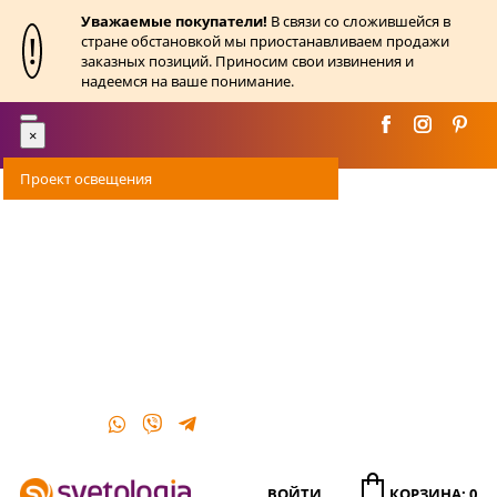
Уважаемые покупатели!
В связи со сложившейся в
!
стране обстановкой мы приостанавливаем продажи
заказных позиций. Приносим свои извинения и
надеемся на ваше понимание.
Toggle
×
navigation
Проект освещения
Оплата
Доставка
Акции
О магазине
Контакты
ВОЙТИ
КОРЗИНА: 0