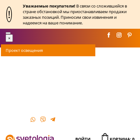
Уважаемые покупатели!
В связи со сложившейся в
!
стране обстановкой мы приостанавливаем продажи
заказных позиций. Приносим свои извинения и
надеемся на ваше понимание.
Toggle
×
navigation
Проект освещения
Оплата
Доставка
Акции
О магазине
Контакты
ВОЙТИ
КОРЗИНА: 0