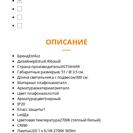
ОПИСАНИЕ
Бренд
Estiluz
Дизайнер
Estudi Ribaudí
Страна-производитель
ИСПАНИЯ
Габаритные размеры
в. 51 / Ø 3.5 см.
Длина светильника с подвесом
300 см.
Материал плафона
металл
Арматура(материал)
металл
Цвет плафона
золотой
Арматура(цвет)
черный
IP
20
Класс защиты
1
Led
Да
Цветовая температура
2700K (теплый белый)
CRI
90
Лaмпы
LED 1 x 6,1W 2700K 565lm