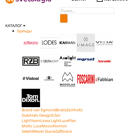
КАТАЛОГ
Бренды
Brand van Egmond
Brokis
Eichholtz
Gubi
Halo Design
ILfari
LightYears
Linea Light
LucePlan
Molto Luce
Moooi
Nomon
Seletti
Wever Ducre
Zafferano