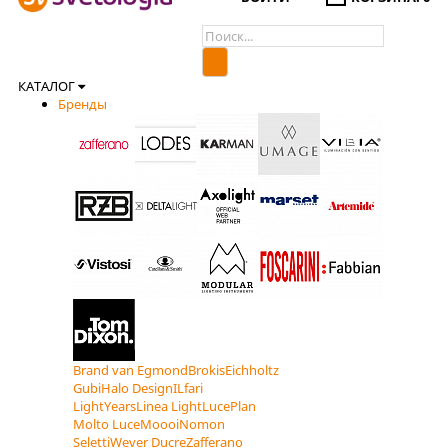
КАТАЛОГ
Бренды
Brand van Egmond
Brokis
Eichholtz
Gubi
Halo Design
ILfari
LightYears
Linea Light
LucePlan
Molto Luce
Moooi
Nomon
Seletti
Wever Ducre
Zafferano