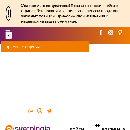
Уважаемые покупатели!
В связи со сложившейся в
!
стране обстановкой мы приостанавливаем продажи
заказных позиций. Приносим свои извинения и
надеемся на ваше понимание.
Toggle
×
navigation
Проект освещения
Оплата
Доставка
Акции
О магазине
Контакты
ВОЙТИ
КОРЗИНА: 0