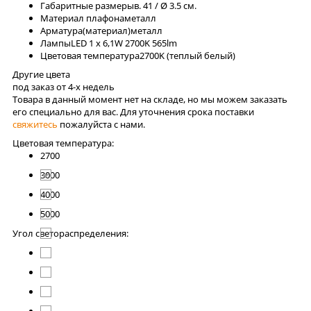
Габаритные размеры
в. 41 / Ø 3.5 см.
Материал плафона
металл
Арматура(материал)
металл
Лaмпы
LED 1 x 6,1W 2700K 565lm
Цветовая температура
2700K (теплый белый)
Другие цвета
под заказ от 4-x недель
Товара в данный момент нет на складе, но мы можем заказать
его специально для вас. Для уточнения срока поставки
свяжитесь
пожалуйста с нами.
Цветовая температура:
2700
3000
4000
5000
Угол светораспределения: