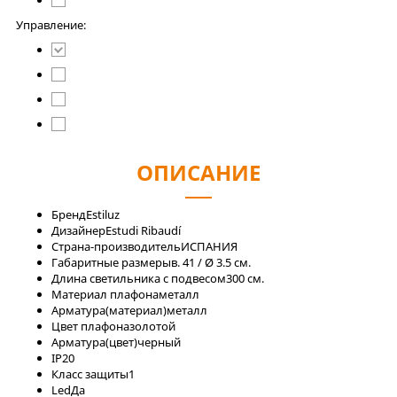
Управление:
ОПИСАНИЕ
Бренд
Estiluz
Дизайнер
Estudi Ribaudí
Страна-производитель
ИСПАНИЯ
Габаритные размеры
в. 41 / Ø 3.5 см.
Длина светильника с подвесом
300 см.
Материал плафона
металл
Арматура(материал)
металл
Цвет плафона
золотой
Арматура(цвет)
черный
IP
20
Класс защиты
1
Led
Да