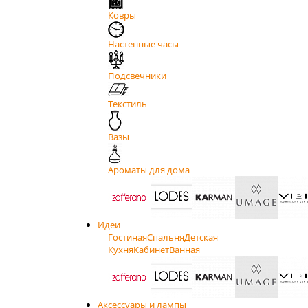
Ковры
Настенные часы
Подсвечники
Текстиль
Вазы
Ароматы для дома
Идеи
Гостиная
Спальня
Детская
Кухня
Кабинет
Ванная
Аксессуары и лампы