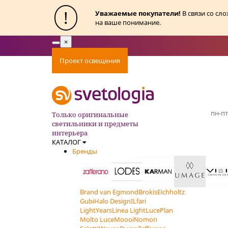
!
Уважаемые покупатели!
В связи со сл
на ваше понимание.
×
Toggle
navigation
Проект освещения
Оплата
Доставка
Ак
пн-пт
Только оригинальные
светильники и предметы
интерьера
КАТАЛОГ
Бренды
Brand van Egmond
Brokis
Eichholtz
Gubi
Halo Design
ILfari
LightYears
Linea Light
LucePlan
Molto Luce
Moooi
Nomon