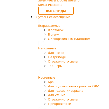
Seletti
Wever Ducre
Zafferano
Механика света
ВСЕ БРЕНДЫ
Внутреннее освещение
Встраиваемые
В потолок
В стену
С декоративным плафоном
Напольные
Для чтения
На триподе
Отраженного света
Торшеры
Настенные
Бра
Для подключения к розетке 220V
Для подсветки зеркала
Для чтения
Отраженного света
Прикроватные