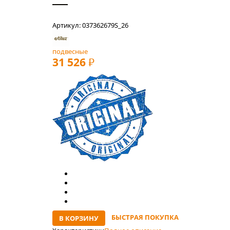
Артикул: 037362679S_26
подвесные
31 526
РУБ
БЫСТРАЯ ПОКУПКА
В КОРЗИНУ