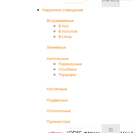
Наружное освещение
Встраиваемые
В пол
В потолок
В стену
Линейные
Напольные
Переносные
Столбики
Торшеры
Настенные
Подвесные
Потолочные
Прожектора