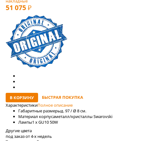
накладные
51 075
РУБ
БЫСТРАЯ ПОКУПКА
В КОРЗИНУ
Характеристики
Полное описание
Габаритные размеры
д. 97 / Ø 8 см.
Материал корпуса
металл/кристаллы Swarovski
Лaмпы
1 x GU10 50W
Другие цвета
под заказ от 4-x недель