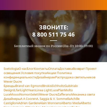
ЗВОНИТЕ:
8 800 511 75 46
Бесплатный звонок по России (Пн–Пт 10:00–19:00)
Svetologia
О нас
Блог
Контакты
Оплата
Доставка
Возврат
Проект
освещения
Условия покупки
Акции
Политика
конфиденциальности
Дизайнерам
Распродажа светильников
Wever Ducre
Бренды
Brand van Egmond
Brokis
Eichholtz
Gubi
Halo
Design
ILfari
LightYears
Linea Light
LucePlan
Molto
Luce
Moooi
Nomon
Seletti
Wever Ducre
Zafferano
Механика света
Дизайнеры
A A Cooren
A. Saggia & V. Sommella
Achille
Castiglioni
Adrien Gardere
Alain Monnens
Alberto Meda
Alberto