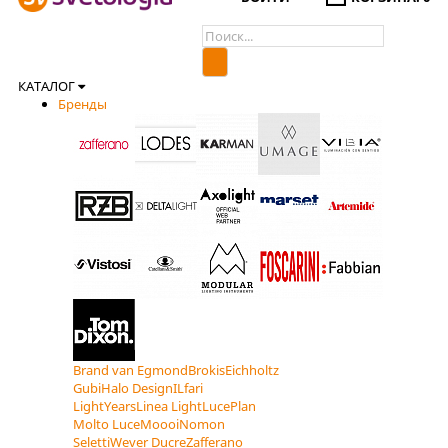
КАТАЛОГ
Бренды
Brand van Egmond
Brokis
Eichholtz
Gubi
Halo Design
ILfari
LightYears
Linea Light
LucePlan
Molto Luce
Moooi
Nomon
Seletti
Wever Ducre
Zafferano