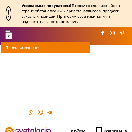
Уважаемые покупатели!
В связи со сложившейся в
!
стране обстановкой мы приостанавливаем продажи
заказных позиций. Приносим свои извинения и
надеемся на ваше понимание.
Toggle
×
navigation
Проект освещения
Оплата
Доставка
Акции
О магазине
Контакты
ВОЙТИ
КОРЗИНА: 0