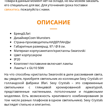
Товара в данный момент нет на складе, но мы можем заказать
его специально для вас. Для уточнения срока поставки
свяжитесь
пожалуйста с нами.
ОПИСАНИЕ
Бренд
ILfari
Дизайнер
Coen Munsters
Страна-производитель
НИДЕРЛАНДЫ
Габаритные размеры
д. 97 / Ø 8 см.
Материал корпуса
металл/кристаллы Swarovski
Цвет корпуса
хром
IP
20
Комплект поставки
не включает лампы
Лaмпы
1 x GU10 50W
На что способны кристаллы Swarovski в деле рассеивания света,
вы увидите, приобретя светильник из коллекции Sexy Crystals от
голландской фабрики Ilfari. Sexy Crystals – это современные
светильники с глянцевой хромированной арматурой,
представленные настенными, потолочными и подвесными
моделями. Есть возможность креативного комбинирования (в
том числе разных плафонов в одном светильнике). Sexy Crystals
выглядят стильно и элегантно.