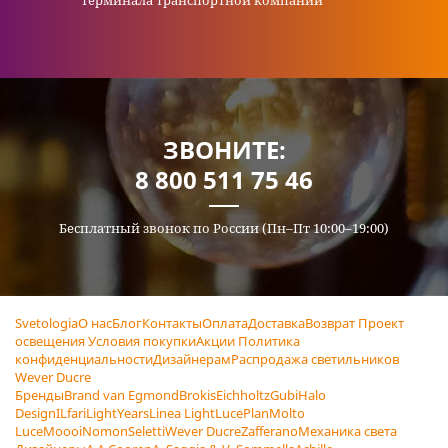
терминала транспортной компании
ЗВОНИТЕ:
8 800 511 75 46
Бесплатный звонок по России (Пн–Пт 10:00–19:00)
Svetologia
О нас
Блог
Контакты
Оплата
Доставка
Возврат
Проект
освещения
Условия покупки
Акции
Политика
конфиденциальности
Дизайнерам
Распродажа светильников
Wever Ducre
Бренды
Brand van Egmond
Brokis
Eichholtz
Gubi
Halo
Design
ILfari
LightYears
Linea Light
LucePlan
Molto
Luce
Moooi
Nomon
Seletti
Wever Ducre
Zafferano
Механика света