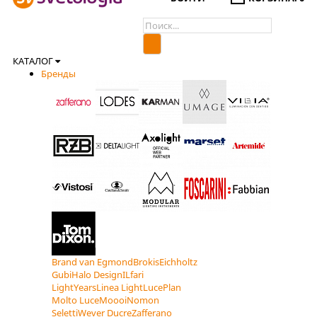
КАТАЛОГ
Бренды
Brand van Egmond
Brokis
Eichholtz
Gubi
Halo Design
ILfari
LightYears
Linea Light
LucePlan
Molto Luce
Moooi
Nomon
Seletti
Wever Ducre
Zafferano