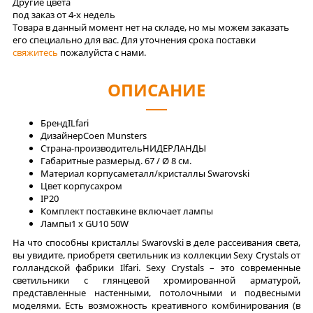
Другие цвета
под заказ от 4-x недель
Товара в данный момент нет на складе, но мы можем заказать
его специально для вас. Для уточнения срока поставки
свяжитесь
пожалуйста с нами.
ОПИСАНИЕ
Бренд
ILfari
Дизайнер
Coen Munsters
Страна-производитель
НИДЕРЛАНДЫ
Габаритные размеры
д. 67 / Ø 8 см.
Материал корпуса
металл/кристаллы Swarovski
Цвет корпуса
хром
IP
20
Комплект поставки
не включает лампы
Лaмпы
1 x GU10 50W
На что способны кристаллы Swarovski в деле рассеивания света,
вы увидите, приобретя светильник из коллекции Sexy Crystals от
голландской фабрики Ilfari. Sexy Crystals – это современные
светильники с глянцевой хромированной арматурой,
представленные настенными, потолочными и подвесными
моделями. Есть возможность креативного комбинирования (в