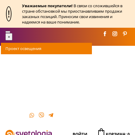
Уважаемые покупатели!
В связи со сложившейся в
!
стране обстановкой мы приостанавливаем продажи
заказных позиций. Приносим свои извинения и
надеемся на ваше понимание.
Toggle
×
navigation
Проект освещения
Оплата
Доставка
Акции
О магазине
Контакты
ВОЙТИ
КОРЗИНА: 0