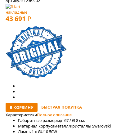
Артикул: 12363-02
накладные
43 691
РУБ
БЫСТРАЯ ПОКУПКА
В КОРЗИНУ
Характеристики
Полное описание
Габаритные размеры
д. 67 / Ø 8 см.
Материал корпуса
металл/кристаллы Swarovski
Лaмпы
1 x GU10 50W