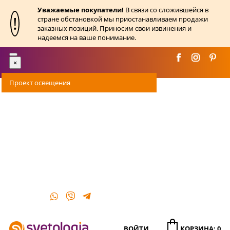
Уважаемые покупатели!
В связи со сложившейся в
!
стране обстановкой мы приостанавливаем продажи
заказных позиций. Приносим свои извинения и
надеемся на ваше понимание.
Toggle
×
navigation
Проект освещения
Оплата
Доставка
Акции
О магазине
Контакты
ВОЙТИ
КОРЗИНА: 0