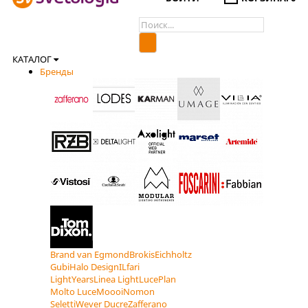
КАТАЛОГ
Бренды
Brand van Egmond
Brokis
Eichholtz
Gubi
Halo Design
ILfari
LightYears
Linea Light
LucePlan
Molto Luce
Moooi
Nomon
Seletti
Wever Ducre
Zafferano