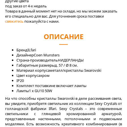
Другие цвета
под заказ от 4-x недель
Товара в данный момент нет на складе, но мы можем заказать
его специально для вас. Для уточнения срока поставки
свяжитесь
пожалуйста с нами.
ОПИСАНИЕ
Бренд
ILfari
Дизайнер
Coen Munsters
Страна-производитель
НИДЕРЛАНДЫ
Габаритные размеры
д. 57 / Ø 8 см.
Материал корпуса
металл/кристаллы Swarovski
Цвет корпуса
хром
IP
20
Комплект поставки
не включает лампы
Лaмпы
1 x GU10 50W
На что способны кристаллы Swarovski в деле рассеивания света,
вы увидите, приобретя светильник из коллекции Sexy Crystals от
голландской фабрики Ilfari. Sexy Crystals – это современные
светильники с глянцевой хромированной арматурой,
представленные настенными, потолочными и подвесными
моделями. Есть возможность креативного комбинирования (в