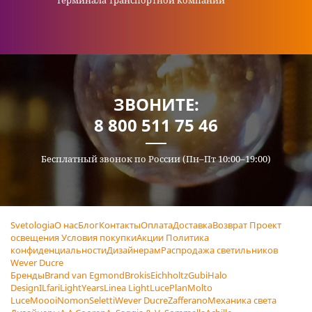
терминала транспортной компании
ЗВОНИТЕ:
8 800 511 75 46
Бесплатный звонок по России (Пн–Пт 10:00–19:00)
Svetologia
О нас
Блог
Контакты
Оплата
Доставка
Возврат
Проект
освещения
Условия покупки
Акции
Политика
конфиденциальности
Дизайнерам
Распродажа светильников
Wever Ducre
Бренды
Brand van Egmond
Brokis
Eichholtz
Gubi
Halo
Design
ILfari
LightYears
Linea Light
LucePlan
Molto
Luce
Moooi
Nomon
Seletti
Wever Ducre
Zafferano
Механика света