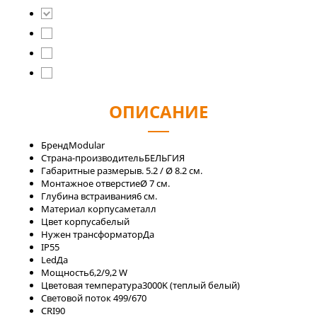
ОПИСАНИЕ
Бренд
Modular
Страна-производитель
БЕЛЬГИЯ
Габаритные размеры
в. 5.2 / Ø 8.2 см.
Монтажное отверстие
Ø 7 см.
Глубина встраивания
6 см.
Материал корпуса
металл
Цвет корпуса
белый
Нужен трансформатор
Да
IP
55
Led
Да
Мощность
6,2/9,2 W
Цветовая температура
3000K (теплый белый)
Световой поток
499/670
CRI
90