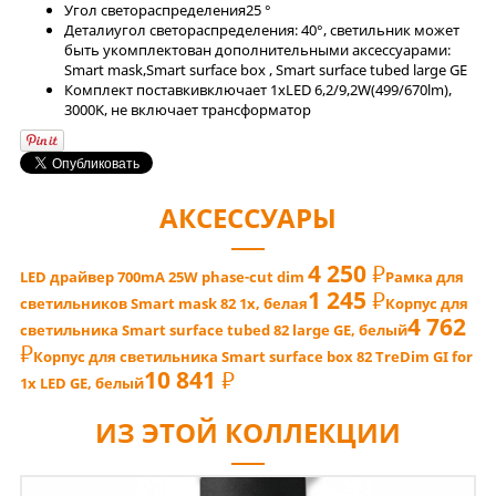
Угол светораспределения
25 °
Детали
угол светораспределения: 40°, светильник может
быть укомплектован дополнительными аксессуарами:
Smart mask,Smart surface box , Smart surface tubed large GE
Комплект поставки
включает 1xLED 6,2/9,2W(499/670lm),
3000K, не включает трансформатор
АКСЕССУАРЫ
4 250
РУБ
LED драйвер 700mA 25W phase-cut dim
Рамка для
1 245
РУБ
светильников Smart mask 82 1x, белая
Корпус для
4 762
светильника Smart surface tubed 82 large GE, белый
РУБ
Корпус для светильника Smart surface box 82 TreDim GI for
10 841
РУБ
1x LED GE, белый
ИЗ ЭТОЙ КОЛЛЕКЦИИ