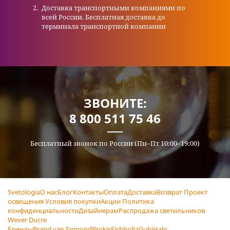
Доставка транспортными компаниями по
всей России. Бесплатная доставка до
терминала транспортной компании
ЗВОНИТЕ:
8 800 511 75 46
Бесплатный звонок по России (Пн–Пт 10:00–19:00)
Svetologia
О нас
Блог
Контакты
Оплата
Доставка
Возврат
Проект
освещения
Условия покупки
Акции
Политика
конфиденциальности
Дизайнерам
Распродажа светильников
Wever Ducre
Бренды
Brand van Egmond
Brokis
Eichholtz
Gubi
Halo