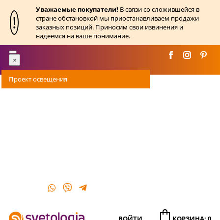
Уважаемые покупатели!
В связи со сложившейся в
!
стране обстановкой мы приостанавливаем продажи
заказных позиций. Приносим свои извинения и
надеемся на ваше понимание.
Toggle
×
navigation
Проект освещения
Оплата
Доставка
Акции
О магазине
Контакты
ВОЙТИ
КОРЗИНА: 0