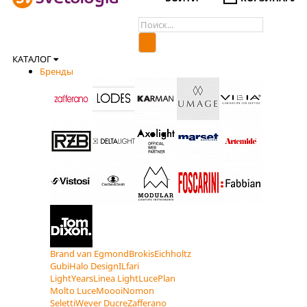
КАТАЛОГ
Бренды
Brand van Egmond
Brokis
Eichholtz
Gubi
Halo Design
ILfari
LightYears
Linea Light
LucePlan
Molto Luce
Moooi
Nomon
Seletti
Wever Ducre
Zafferano