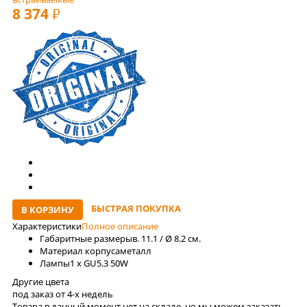
8 374
РУБ
БЫСТРАЯ ПОКУПКА
В КОРЗИНУ
Характеристики
Полное описание
Габаритные размеры
в. 11.1 / Ø 8.2 см.
Материал корпуса
металл
Лaмпы
1 x GU5.3 50W
Другие цвета
под заказ от 4-x недель
Товара в данный момент нет на складе, но мы можем заказать