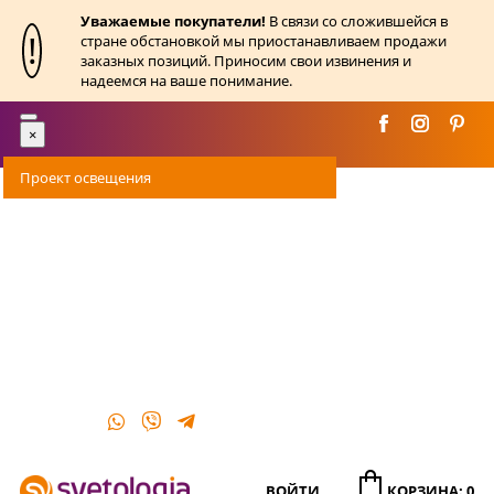
Уважаемые покупатели!
В связи со сложившейся в
!
стране обстановкой мы приостанавливаем продажи
заказных позиций. Приносим свои извинения и
надеемся на ваше понимание.
Toggle
×
navigation
Проект освещения
Оплата
Доставка
Акции
О магазине
Контакты
ВОЙТИ
КОРЗИНА: 0