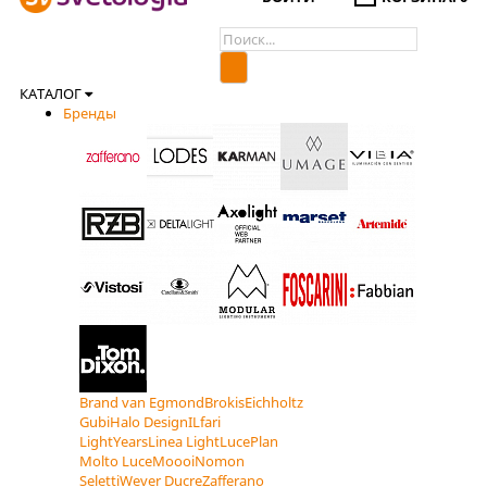
КАТАЛОГ
Бренды
Brand van Egmond
Brokis
Eichholtz
Gubi
Halo Design
ILfari
LightYears
Linea Light
LucePlan
Molto Luce
Moooi
Nomon
Seletti
Wever Ducre
Zafferano