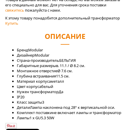
его специально для вас. Для уточнения срока поставки
свяжитесь
пожалуйста с нами.
К этому товару понадобится дополнительный трансформатор
Купить
ОПИСАНИЕ
Бренд
Modular
Дизайнер
Modular
Страна-производитель
БЕЛЬГИЯ
Габаритные размеры
в. 11.1 / Ø 8.2 см.
Монтажное отверстие
Ø 7.6 см.
Глубина встраивания
11.5 см.
Материал корпуса
металл
Цвет корпуса
белый
Нужен трансформатор
Да
IP
20
Класс защиты
3
Детали
Лампа наклонена под 28° к вертикальной оси.
Комплект поставки
не включает лампы и трансформатор
Лaмпы
1 x GU5.3 50W