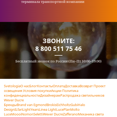
терминала транспортной компании
ЗВОНИТЕ:
8 800 511 75 46
Бесплатный звонок по России (Пн–Пт 10:00–19:00)
Svetologia
О нас
Блог
Контакты
Оплата
Доставка
Возврат
Проект
освещения
Условия покупки
Акции
Политика
конфиденциальности
Дизайнерам
Распродажа светильников
Wever Ducre
Бренды
Brand van Egmond
Brokis
Eichholtz
Gubi
Halo
Design
ILfari
LightYears
Linea Light
LucePlan
Molto
Luce
Moooi
Nomon
Seletti
Wever Ducre
Zafferano
Механика света