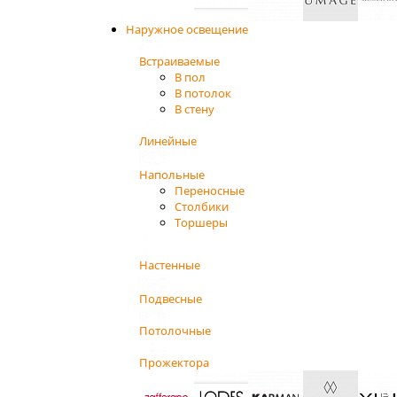
Наружное освещение
Встраиваемые
В пол
В потолок
В стену
Линейные
Напольные
Переносные
Столбики
Торшеры
Настенные
Подвесные
Потолочные
Прожектора