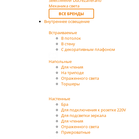
Seletti
Wever Ducre
Zafferano
Механика света
ВСЕ БРЕНДЫ
Внутреннее освещение
Встраиваемые
В потолок
В стену
С декоративным плафоном
Напольные
Для чтения
На триподе
Отраженного света
Торшеры
Настенные
Бра
Для подключения к розетке 220V
Для подсветки зеркала
Для чтения
Отраженного света
Прикроватные