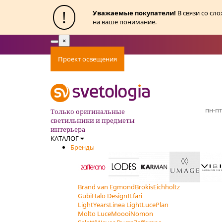
!
Уважаемые покупатели!
В связи со сл
на ваше понимание.
×
Toggle
navigation
Проект освещения
Оплата
Доставка
Ак
пн-пт
Только оригинальные
светильники и предметы
интерьера
КАТАЛОГ
Бренды
Brand van Egmond
Brokis
Eichholtz
Gubi
Halo Design
ILfari
LightYears
Linea Light
LucePlan
Molto Luce
Moooi
Nomon