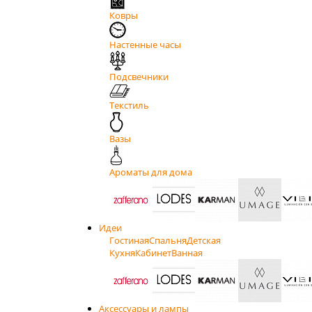
Ковры
Настенные часы
Подсвечники
Текстиль
Вазы
Ароматы для дома
Идеи
Гостиная
Спальня
Детская
Кухня
Кабинет
Ванная
Аксессуары и лампы