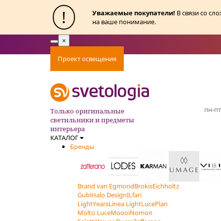
!
Уважаемые покупатели!
В связи со сл
на ваше понимание.
×
Toggle
navigation
Проект освещения
Оплата
Доставка
Ак
пн-пт
Только оригинальные
светильники и предметы
интерьера
КАТАЛОГ
Бренды
Brand van Egmond
Brokis
Eichholtz
Gubi
Halo Design
ILfari
LightYears
Linea Light
LucePlan
Molto Luce
Moooi
Nomon