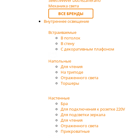
Seletti
Wever Ducre
Zafferano
Механика света
ВСЕ БРЕНДЫ
Внутреннее освещение
Встраиваемые
В потолок
В стену
С декоративным плафоном
Напольные
Для чтения
На триподе
Отраженного света
Торшеры
Настенные
Бра
Для подключения к розетке 220V
Для подсветки зеркала
Для чтения
Отраженного света
Прикроватные