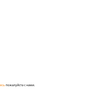
есь
пожалуйста с нами.