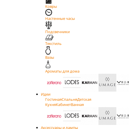
Ковры
Настенные часы
Подсвечники
Текстиль
Вазы
Ароматы для дома
Идеи
Гостиная
Спальня
Детская
Кухня
Кабинет
Ванная
Аксессуары и лампы