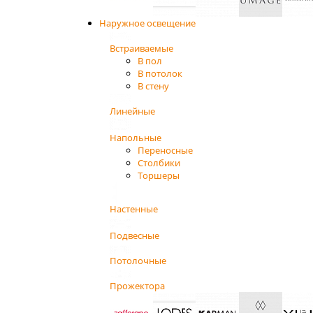
Наружное освещение
Встраиваемые
В пол
В потолок
В стену
Линейные
Напольные
Переносные
Столбики
Торшеры
Настенные
Подвесные
Потолочные
Прожектора