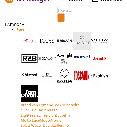
КАТАЛОГ
Бренды
Brand van Egmond
Brokis
Eichholtz
Gubi
Halo Design
ILfari
LightYears
Linea Light
LucePlan
Molto Luce
Moooi
Nomon
Seletti
Wever Ducre
Zafferano