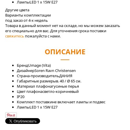
Лaмпы
LED 1 x 15W E27
Другие цвета
Варианты комплектации
под заказ от 4-x недель
Товара в данный момент нет на складе, но мы можем заказать
его специально для вас. Для уточнения срока поставки
свяжитесь
пожалуйста с нами.
ОПИСАНИЕ
Бренд
Umage (Vita)
Дизайнер
Soren Ravn Christensen
Страна-производитель
ДАНИЯ
Габаритные размеры
в. 40 / Ø 65 см.
Материал плафона
гусиные перья
Цвет плафона
светло-коричневый
IP
20
Комплект поставки
не включает лампы и подвес
Лaмпы
LED 1 x 15W E27