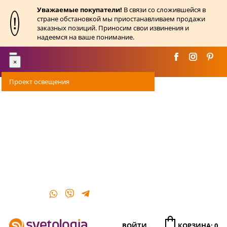
Уважаемые покупатели!
В связи со сложившейся в
!
стране обстановкой мы приостанавливаем продажи
заказных позиций. Приносим свои извинения и
надеемся на ваше понимание.
Toggle
×
navigation
Проект освещения
Оплата
Доставка
Акции
О магазине
Контакты
ВОЙТИ
КОРЗИНА: 0