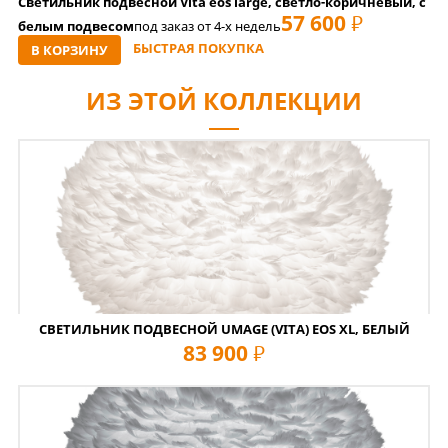
Светильник подвесной Vita eos large, светло-коричневый, с
57 600
РУБ
белым подвесом
под заказ от 4-x недель
БЫСТРАЯ ПОКУПКА
В КОРЗИНУ
ИЗ ЭТОЙ КОЛЛЕКЦИИ
СВЕТИЛЬНИК ПОДВЕСНОЙ UMAGE (VITA) EOS XL, БЕЛЫЙ
83 900
руб