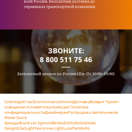
всей России. Бесплатная доставка до
терминала транспортной компании
ЗВОНИТЕ:
8 800 511 75 46
Бесплатный звонок по России (Пн–Пт 10:00–19:00)
Svetologia
О нас
Блог
Контакты
Оплата
Доставка
Возврат
Проект
освещения
Условия покупки
Акции
Политика
конфиденциальности
Дизайнерам
Распродажа светильников
Wever Ducre
Бренды
Brand van Egmond
Brokis
Eichholtz
Gubi
Halo
Design
ILfari
LightYears
Linea Light
LucePlan
Molto