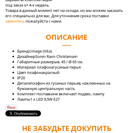
под заказ от 4-x недель
Товара в данный момент нет на складе, но мы можем заказать
его специально для вас. Для уточнения срока поставки
свяжитесь
пожалуйста с нами.
ОПИСАНИЕ
Бренд
Umage (Vita)
Дизайнер
Soren Ravn Christensen
Габаритные размеры
в. 45 / Ø 65 см.
Материал плафона
гусиные перья
Цвет плафона
красный
IP
20
Детали
плафон из гусиных перьев, наклеенных на
бумажную центральную часть
Комплект поставки
не включает подвес, лампу
Лaмпы
1 x LED 9,5W E27
НЕ ЗАБУДЬТЕ ДОКУПИТЬ