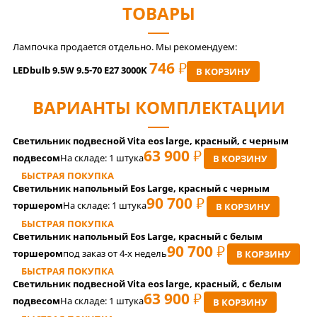
ТОВАРЫ
Лампочка продается отдельно. Мы рекомендуем:
746
РУБ
LEDbulb 9.5W 9.5-70 E27 3000K
В КОРЗИНУ
ВАРИАНТЫ КОМПЛЕКТАЦИИ
Светильник подвесной Vita eos large, красный, с черным
63 900
РУБ
подвесом
На складе:
1 штука
В КОРЗИНУ
БЫСТРАЯ ПОКУПКА
Светильник напольный Eos Large, красный с черным
90 700
РУБ
торшером
На складе:
1 штука
В КОРЗИНУ
БЫСТРАЯ ПОКУПКА
Светильник напольный Eos Large, красный с белым
90 700
РУБ
торшером
под заказ от 4-x недель
В КОРЗИНУ
БЫСТРАЯ ПОКУПКА
Светильник подвесной Vita eos large, красный, с белым
63 900
РУБ
подвесом
На складе:
1 штука
В КОРЗИНУ