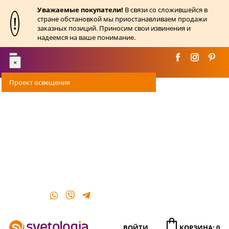
Уважаемые покупатели!
В связи со сложившейся в
!
стране обстановкой мы приостанавливаем продажи
заказных позиций. Приносим свои извинения и
надеемся на ваше понимание.
Toggle
×
navigation
Проект освещения
Оплата
Доставка
Акции
О магазине
Контакты
ВОЙТИ
КОРЗИНА: 0