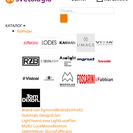
КАТАЛОГ
Бренды
Brand van Egmond
Brokis
Eichholtz
Gubi
Halo Design
ILfari
LightYears
Linea Light
LucePlan
Molto Luce
Moooi
Nomon
Seletti
Wever Ducre
Zafferano