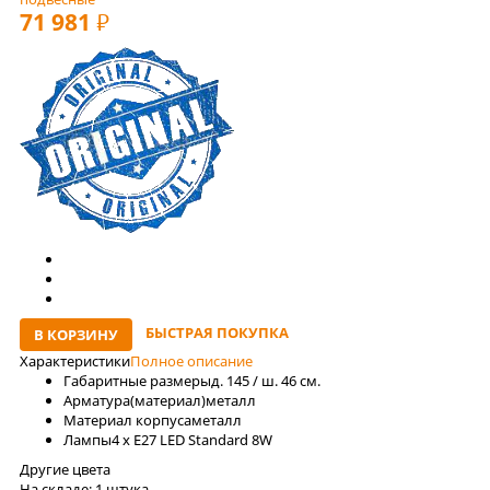
71 981
РУБ
БЫСТРАЯ ПОКУПКА
В КОРЗИНУ
Характеристики
Полное описание
Габаритные размеры
д. 145 / ш. 46 см.
Арматура(материал)
металл
Материал корпуса
металл
Лaмпы
4 x E27 LED Standard 8W
Другие цвета
На складе:
1 штука