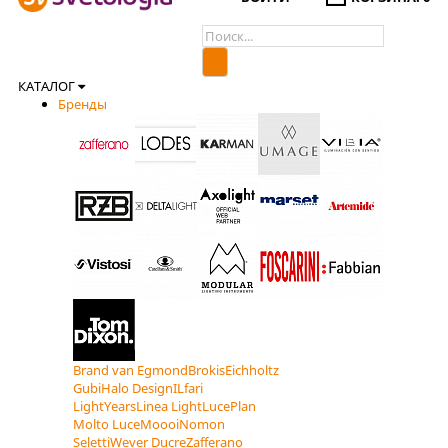
КАТАЛОГ
Бренды
Brand van Egmond
Brokis
Eichholtz
Gubi
Halo Design
ILfari
LightYears
Linea Light
LucePlan
Molto Luce
Moooi
Nomon
Seletti
Wever Ducre
Zafferano