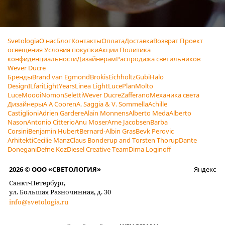
Svetologia
О нас
Блог
Контакты
Оплата
Доставка
Возврат
Проект
освещения
Условия покупки
Акции
Политика
конфиденциальности
Дизайнерам
Распродажа светильников
Wever Ducre
Бренды
Brand van Egmond
Brokis
Eichholtz
Gubi
Halo
Design
ILfari
LightYears
Linea Light
LucePlan
Molto
Luce
Moooi
Nomon
Seletti
Wever Ducre
Zafferano
Механика света
Дизайнеры
A A Cooren
A. Saggia & V. Sommella
Achille
Castiglioni
Adrien Gardere
Alain Monnens
Alberto Meda
Alberto
Nason
Antonio Citterio
Anu Moser
Arne Jacobsen
Barba
Corsini
Benjamin Hubert
Bernard-Albin Gras
Bevk Perovic
Arhitekti
Cecilie Manz
Claus Bonderup and Torsten Thorup
Dante
Donegani
Defne Koz
Diesel Creative Team
Dima Loginoff
2026 © ООО «СВЕТОЛОГИЯ»
Яндекс
Санкт-Петербург,
ул. Большая Разночинная, д. 30
info@svetologia.ru