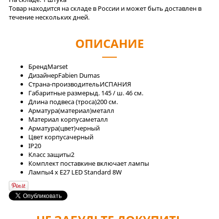
Товар находится на складе в России и может быть доставлен в
течение нескольких дней.
ОПИСАНИЕ
Бренд
Marset
Дизайнер
Fabien Dumas
Страна-производитель
ИСПАНИЯ
Габаритные размеры
д. 145 / ш. 46 см.
Длина подвеса (троса)
200 см.
Арматура(материал)
металл
Материал корпуса
металл
Арматура(цвет)
черный
Цвет корпуса
черный
IP
20
Класс защиты
2
Комплект поставки
не включает лампы
Лaмпы
4 x E27 LED Standard 8W