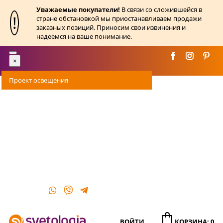
Уважаемые покупатели!
В связи со сложившейся в
!
стране обстановкой мы приостанавливаем продажи
заказных позиций. Приносим свои извинения и
надеемся на ваше понимание.
Toggle
×
navigation
Проект освещения
Оплата
Доставка
Акции
О магазине
Контакты
ВОЙТИ
КОРЗИНА: 0