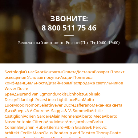
ЗВОНИТЕ:
8 800 511 75 46
Бесплатный звонок по России (Пн–Пт 10:00–19:00)
Svetologia
О нас
Блог
Контакты
Оплата
Доставка
Возврат
Проект
освещения
Условия покупки
Акции
Политика
конфиденциальности
Дизайнерам
Распродажа светильников
Wever Ducre
Бренды
Brand van Egmond
Brokis
Eichholtz
Gubi
Halo
Design
ILfari
LightYears
Linea Light
LucePlan
Molto
Luce
Moooi
Nomon
Seletti
Wever Ducre
Zafferano
Механика света
Дизайнеры
A A Cooren
A. Saggia & V. Sommella
Achille
Castiglioni
Adrien Gardere
Alain Monnens
Alberto Meda
Alberto
Nason
Antonio Citterio
Anu Moser
Arne Jacobsen
Barba
Corsini
Benjamin Hubert
Bernard-Albin Gras
Bevk Perovic
Arhitekti
Cecilie Manz
Claus Bonderup and Torsten Thorup
Dante