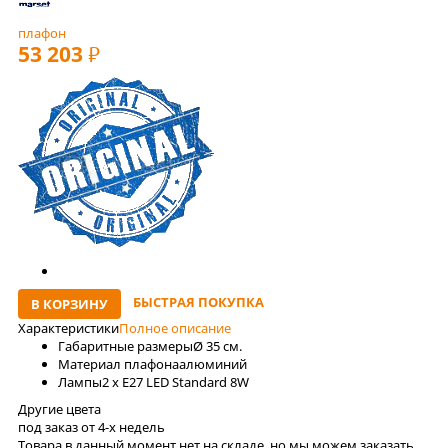
плафон
53 203
РУБ
БЫСТРАЯ ПОКУПКА
В КОРЗИНУ
Характеристики
Полное описание
Габаритные размеры
Ø 35 см.
Материал плафона
алюминий
Лaмпы
2 x E27 LED Standard 8W
Другие цвета
под заказ от 4-x недель
Товара в данный момент нет на складе, но мы можем заказать