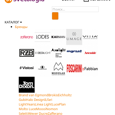
КАТАЛОГ
Бренды
Brand van Egmond
Brokis
Eichholtz
Gubi
Halo Design
ILfari
LightYears
Linea Light
LucePlan
Molto Luce
Moooi
Nomon
Seletti
Wever Ducre
Zafferano