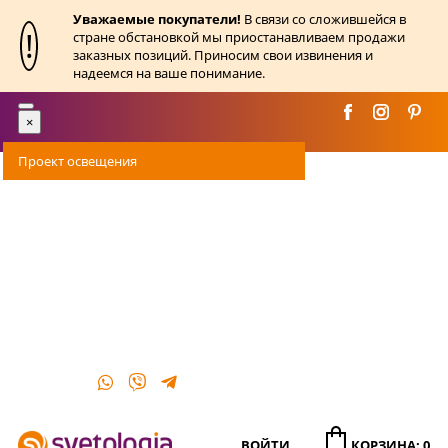
Уважаемые покупатели!
В связи со сложившейся в
!
стране обстановкой мы приостанавливаем продажи
заказных позиций. Приносим свои извинения и
надеемся на ваше понимание.
Toggle
×
navigation
Проект освещения
Оплата
Доставка
Акции
О магазине
Контакты
ВОЙТИ
КОРЗИНА: 0