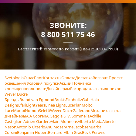
ЗВОНИТЕ:
8 800 511 75 46
Бесплатный звонок по России (Пн–Пт 10:00–19:00)
Svetologia
О нас
Блог
Контакты
Оплата
Доставка
Возврат
Проект
освещения
Условия покупки
Акции
Политика
конфиденциальности
Дизайнерам
Распродажа светильников
Wever Ducre
Бренды
Brand van Egmond
Brokis
Eichholtz
Gubi
Halo
Design
ILfari
LightYears
Linea Light
LucePlan
Molto
Luce
Moooi
Nomon
Seletti
Wever Ducre
Zafferano
Механика света
Дизайнеры
A A Cooren
A. Saggia & V. Sommella
Achille
Castiglioni
Adrien Gardere
Alain Monnens
Alberto Meda
Alberto
Nason
Antonio Citterio
Anu Moser
Arne Jacobsen
Barba
Corsini
Benjamin Hubert
Bernard-Albin Gras
Bevk Perovic