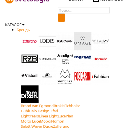
КАТАЛОГ
Бренды
Brand van Egmond
Brokis
Eichholtz
Gubi
Halo Design
ILfari
LightYears
Linea Light
LucePlan
Molto Luce
Moooi
Nomon
Seletti
Wever Ducre
Zafferano