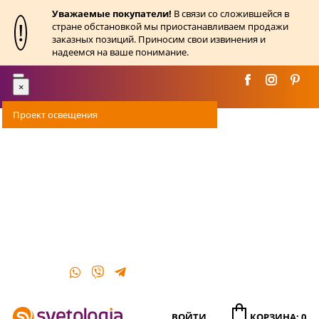
Уважаемые покупатели!
В связи со сложившейся в
!
стране обстановкой мы приостанавливаем продажи
заказных позиций. Приносим свои извинения и
надеемся на ваше понимание.
Toggle
×
navigation
Проект освещения
Оплата
Доставка
Акции
О магазине
Контакты
ВОЙТИ
КОРЗИНА: 0