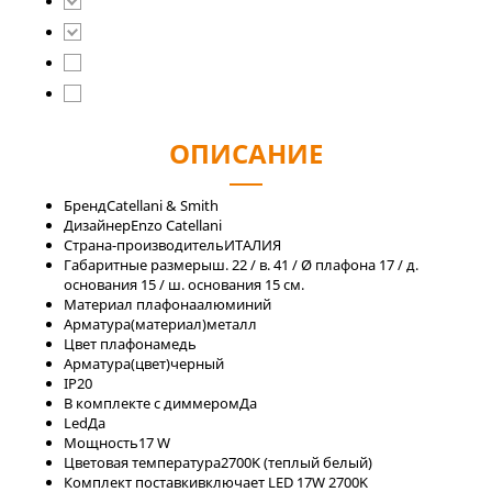
ОПИСАНИЕ
Бренд
Catellani & Smith
Дизайнер
Enzo Catellani
Страна-производитель
ИТАЛИЯ
Габаритные размеры
ш. 22 / в. 41 / Ø плафона 17 / д.
основания 15 / ш. основания 15 см.
Материал плафона
алюминий
Арматура(материал)
металл
Цвет плафона
медь
Арматура(цвет)
черный
IP
20
В комплекте с диммером
Да
Led
Да
Мощность
17 W
Цветовая температура
2700K (теплый белый)
Комплект поставки
включает LED 17W 2700K