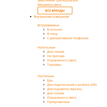
Seletti
Wever Ducre
Zafferano
Механика света
ВСЕ БРЕНДЫ
Внутреннее освещение
Встраиваемые
В потолок
В стену
С декоративным плафоном
Напольные
Для чтения
На триподе
Отраженного света
Торшеры
Настенные
Бра
Для подключения к розетке 220V
Для подсветки зеркала
Для чтения
Отраженного света
Прикроватные