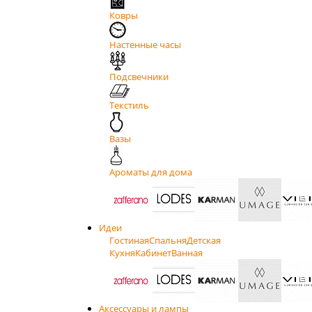
Ковры
Настенные часы
Подсвечники
Текстиль
Вазы
Ароматы для дома
Идеи
Гостиная
Спальня
Детская
Кухня
Кабинет
Ванная
Аксессуары и лампы