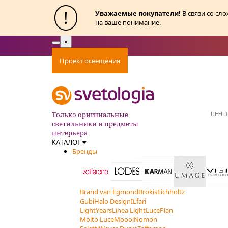
!
Уважаемые покупатели!
В связи со сл
на ваше понимание.
×
Toggle
navigation
Проект освещения
Оплата
Доставка
Ак
пн-пт
Только оригинальные
светильники и предметы
интерьера
КАТАЛОГ
Бренды
Brand van Egmond
Brokis
Eichholtz
Gubi
Halo Design
ILfari
LightYears
Linea Light
LucePlan
Molto Luce
Moooi
Nomon