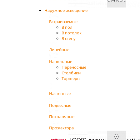
Наружное освещение
Встраиваемые
В пол
В потолок
В стену
Линейные
Напольные
Переносные
Столбики
Торшеры
Настенные
Подвесные
Потолочные
Прожектора