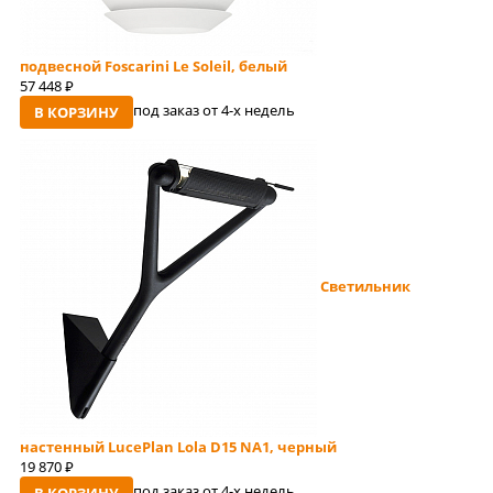
подвесной Foscarini Le Soleil, белый
57 448
руб
под заказ от 4-x недель
В КОРЗИНУ
Светильник
настенный LucePlan Lola D15 NA1, черный
19 870
руб
под заказ от 4-x недель
В КОРЗИНУ