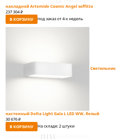
накладной Artemide Cosmic Angel soffitto
237 304
руб
под заказ от 4-x недель
В КОРЗИНУ
Светильник
настенный Delta Light Gala L LED WW, белый
30 676
руб
На складе:
2 штуки
В КОРЗИНУ