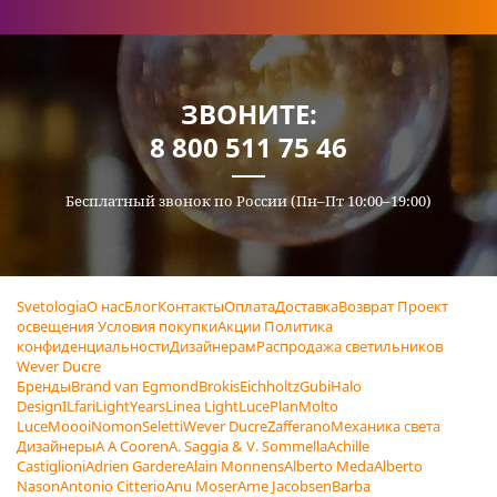
ЗВОНИТЕ:
8 800 511 75 46
Бесплатный звонок по России (Пн–Пт 10:00–19:00)
Svetologia
О нас
Блог
Контакты
Оплата
Доставка
Возврат
Проект
освещения
Условия покупки
Акции
Политика
конфиденциальности
Дизайнерам
Распродажа светильников
Wever Ducre
Бренды
Brand van Egmond
Brokis
Eichholtz
Gubi
Halo
Design
ILfari
LightYears
Linea Light
LucePlan
Molto
Luce
Moooi
Nomon
Seletti
Wever Ducre
Zafferano
Механика света
Дизайнеры
A A Cooren
A. Saggia & V. Sommella
Achille
Castiglioni
Adrien Gardere
Alain Monnens
Alberto Meda
Alberto
Nason
Antonio Citterio
Anu Moser
Arne Jacobsen
Barba