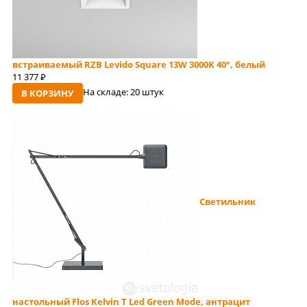
встраиваемый RZB Levido Square 13W 3000K 40°, белый
11 377
руб
На складе:
20 штук
В КОРЗИНУ
Светильник
настольный Flos Kelvin T Led Green Mode, антрацит