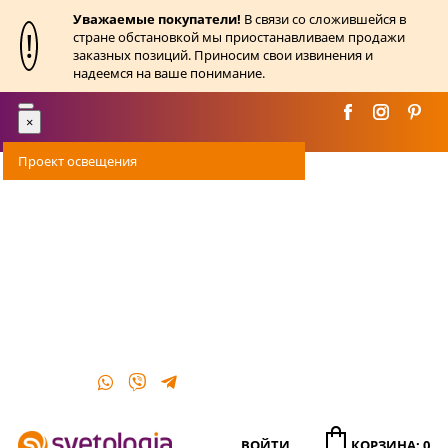
Уважаемые покупатели!
В связи со сложившейся в
!
стране обстановкой мы приостанавливаем продажи
заказных позиций. Приносим свои извинения и
надеемся на ваше понимание.
Toggle
×
navigation
Проект освещения
Оплата
Доставка
Акции
О магазине
Контакты
ВОЙТИ
КОРЗИНА: 0