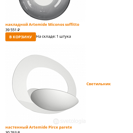
накладной Artemide Miconos soffitto
39 551
руб
На складе:
1 штука
В КОРЗИНУ
Светильник
настенный Artemide Pirce parete
30 763
руб