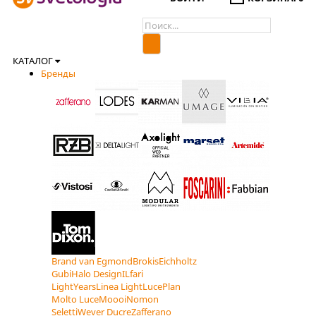
КАТАЛОГ
Бренды
Brand van Egmond
Brokis
Eichholtz
Gubi
Halo Design
ILfari
LightYears
Linea Light
LucePlan
Molto Luce
Moooi
Nomon
Seletti
Wever Ducre
Zafferano