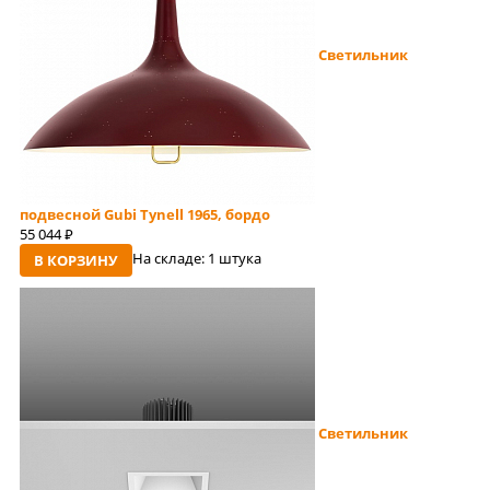
Светильник
подвесной Gubi Tynell 1965, бордо
55 044
руб
На складе:
1 штука
В КОРЗИНУ
Светильник