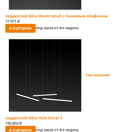
подвесной Vibia Warm small с тканевым плафоном
77 971
руб
под заказ от 4-x недель
В КОРЗИНУ
Светильник
подвесной Vibia Halo lineal 3
150 803
руб
под заказ от 4-x недель
В КОРЗИНУ