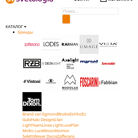
КАТАЛОГ
Бренды
Brand van Egmond
Brokis
Eichholtz
Gubi
Halo Design
ILfari
LightYears
Linea Light
LucePlan
Molto Luce
Moooi
Nomon
Seletti
Wever Ducre
Zafferano