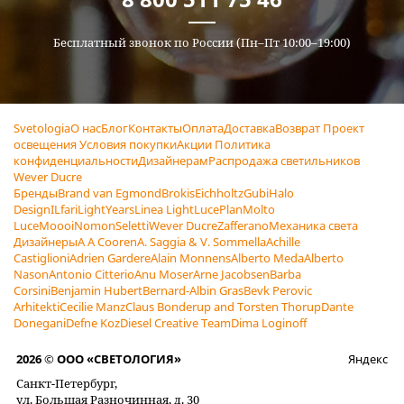
Бесплатный звонок по России (Пн–Пт 10:00–19:00)
Svetologia
О нас
Блог
Контакты
Оплата
Доставка
Возврат
Проект
освещения
Условия покупки
Акции
Политика
конфиденциальности
Дизайнерам
Распродажа светильников
Wever Ducre
Бренды
Brand van Egmond
Brokis
Eichholtz
Gubi
Halo
Design
ILfari
LightYears
Linea Light
LucePlan
Molto
Luce
Moooi
Nomon
Seletti
Wever Ducre
Zafferano
Механика света
Дизайнеры
A A Cooren
A. Saggia & V. Sommella
Achille
Castiglioni
Adrien Gardere
Alain Monnens
Alberto Meda
Alberto
Nason
Antonio Citterio
Anu Moser
Arne Jacobsen
Barba
Corsini
Benjamin Hubert
Bernard-Albin Gras
Bevk Perovic
Arhitekti
Cecilie Manz
Claus Bonderup and Torsten Thorup
Dante
Donegani
Defne Koz
Diesel Creative Team
Dima Loginoff
2026 © ООО «СВЕТОЛОГИЯ»
Яндекс
Санкт-Петербург,
ул. Большая Разночинная, д. 30