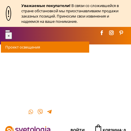
Уважаемые покупатели!
В связи со сложившейся в
!
стране обстановкой мы приостанавливаем продажи
заказных позиций. Приносим свои извинения и
надеемся на ваше понимание.
Toggle
×
navigation
Проект освещения
Оплата
Доставка
Акции
О магазине
Контакты
ВОЙТИ
КОРЗИНА: 0