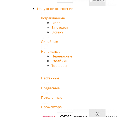
Наружное освещение
Встраиваемые
В пол
В потолок
В стену
Линейные
Напольные
Переносные
Столбики
Торшеры
Настенные
Подвесные
Потолочные
Прожектора