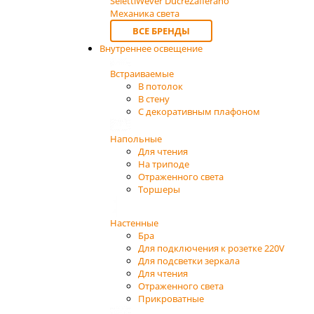
Seletti
Wever Ducre
Zafferano
Механика света
ВСЕ БРЕНДЫ
Внутреннее освещение
Встраиваемые
В потолок
В стену
С декоративным плафоном
Напольные
Для чтения
На триподе
Отраженного света
Торшеры
Настенные
Бра
Для подключения к розетке 220V
Для подсветки зеркала
Для чтения
Отраженного света
Прикроватные