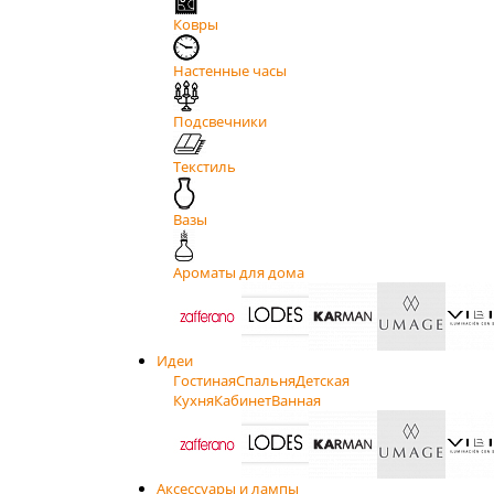
Ковры
Настенные часы
Подсвечники
Текстиль
Вазы
Ароматы для дома
Идеи
Гостиная
Спальня
Детская
Кухня
Кабинет
Ванная
Аксессуары и лампы