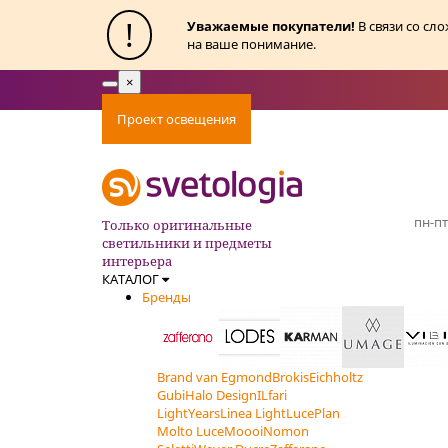
!
Уважаемые покупатели!
В связи со сл
на ваше понимание.
×
Toggle
navigation
Проект освещения
Оплата
Доставка
Ак
пн-пт
Только оригинальные
светильники и предметы
интерьера
КАТАЛОГ
Бренды
Brand van Egmond
Brokis
Eichholtz
Gubi
Halo Design
ILfari
LightYears
Linea Light
LucePlan
Molto Luce
Moooi
Nomon