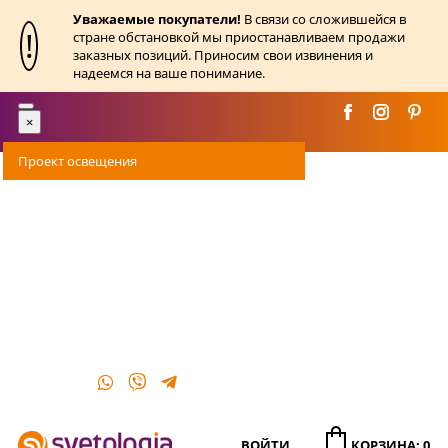
Уважаемые покупатели!
В связи со сложившейся в
!
стране обстановкой мы приостанавливаем продажи
заказных позиций. Приносим свои извинения и
надеемся на ваше понимание.
Toggle
×
navigation
Проект освещения
Оплата
Доставка
Акции
О магазине
Контакты
ВОЙТИ
КОРЗИНА: 0