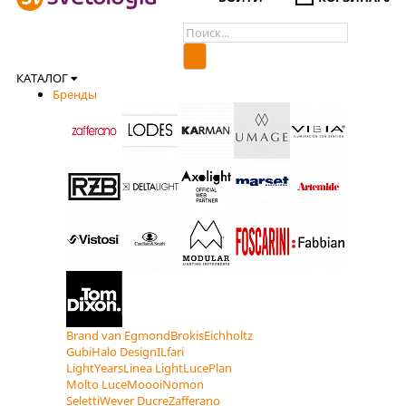
КАТАЛОГ
Бренды
Brand van Egmond
Brokis
Eichholtz
Gubi
Halo Design
ILfari
LightYears
Linea Light
LucePlan
Molto Luce
Moooi
Nomon
Seletti
Wever Ducre
Zafferano