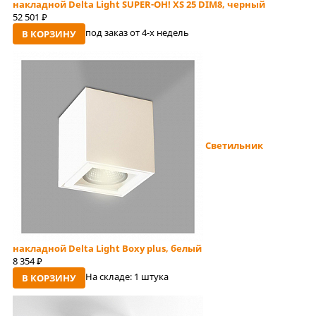
накладной Delta Light SUPER-OH! XS 25 DIM8, черный
52 501
руб
под заказ от 4-x недель
В КОРЗИНУ
Светильник
накладной Delta Light Boxy plus, белый
8 354
руб
На складе:
1 штука
В КОРЗИНУ