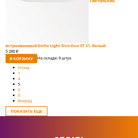
Светильник
встраиваемый Delta Light Diro Duo ST S1, белый
5 280
руб
На складе:
9 штук
В КОРЗИНУ
Назад
1
4
5
6
8
Вперед
ПОКАЗАТЬ ЕЩЕ