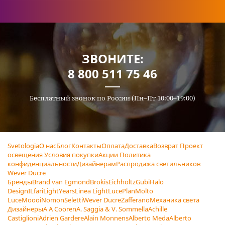
ЗВОНИТЕ:
8 800 511 75 46
Бесплатный звонок по России (Пн–Пт 10:00–19:00)
Svetologia
О нас
Блог
Контакты
Оплата
Доставка
Возврат
Проект
освещения
Условия покупки
Акции
Политика
конфиденциальности
Дизайнерам
Распродажа светильников
Wever Ducre
Бренды
Brand van Egmond
Brokis
Eichholtz
Gubi
Halo
Design
ILfari
LightYears
Linea Light
LucePlan
Molto
Luce
Moooi
Nomon
Seletti
Wever Ducre
Zafferano
Механика света
Дизайнеры
A A Cooren
A. Saggia & V. Sommella
Achille
Castiglioni
Adrien Gardere
Alain Monnens
Alberto Meda
Alberto