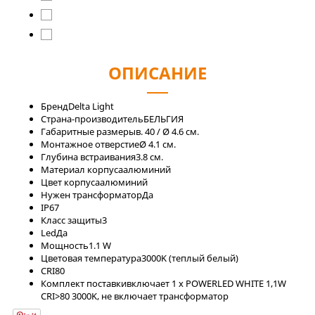
ОПИСАНИЕ
Бренд
Delta Light
Страна-производитель
БЕЛЬГИЯ
Габаритные размеры
в. 40 / Ø 4.6 см.
Монтажное отверстие
Ø 4.1 см.
Глубина встраивания
3.8 см.
Материал корпуса
алюминий
Цвет корпуса
алюминий
Нужен трансформатор
Да
IP
67
Класс защиты
3
Led
Да
Мощность
1.1 W
Цветовая температура
3000K (теплый белый)
CRI
80
Комплект поставки
включает 1 x POWERLED WHITE 1,1W
CRI>80 3000K, не включает трансформатор