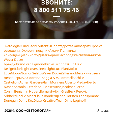
ЗВОНИТЕ:
8 800 511 75 46
Бесплатный звонок по России (Пн–Пт 10:00–19:00)
Svetologia
О нас
Блог
Контакты
Оплата
Доставка
Возврат
Проект
освещения
Условия покупки
Акции
Политика
конфиденциальности
Дизайнерам
Распродажа светильников
Wever Ducre
Бренды
Brand van Egmond
Brokis
Eichholtz
Gubi
Halo
Design
ILfari
LightYears
Linea Light
LucePlan
Molto
Luce
Moooi
Nomon
Seletti
Wever Ducre
Zafferano
Механика света
Дизайнеры
A A Cooren
A. Saggia & V. Sommella
Achille
Castiglioni
Adrien Gardere
Alain Monnens
Alberto Meda
Alberto
Nason
Antonio Citterio
Anu Moser
Arne Jacobsen
Barba
Corsini
Benjamin Hubert
Bernard-Albin Gras
Bevk Perovic
Arhitekti
Cecilie Manz
Claus Bonderup and Torsten Thorup
Dante
Donegani
Defne Koz
Diesel Creative Team
Dima Loginoff
2026 © ООО «СВЕТОЛОГИЯ»
Яндекс