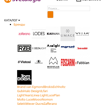
КАТАЛОГ
Бренды
Brand van Egmond
Brokis
Eichholtz
Gubi
Halo Design
ILfari
LightYears
Linea Light
LucePlan
Molto Luce
Moooi
Nomon
Seletti
Wever Ducre
Zafferano