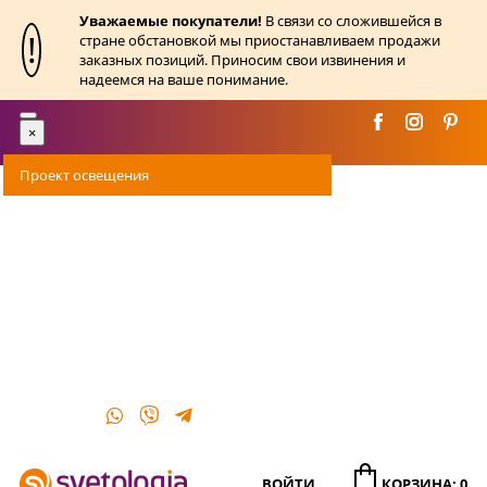
Уважаемые покупатели!
В связи со сложившейся в
!
стране обстановкой мы приостанавливаем продажи
заказных позиций. Приносим свои извинения и
надеемся на ваше понимание.
Toggle
×
navigation
Проект освещения
Оплата
Доставка
Акции
О магазине
Контакты
ВОЙТИ
КОРЗИНА: 0