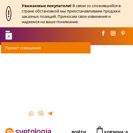
Уважаемые покупатели!
В связи со сложившейся в
!
стране обстановкой мы приостанавливаем продажи
заказных позиций. Приносим свои извинения и
надеемся на ваше понимание.
Toggle
×
navigation
Проект освещения
Оплата
Доставка
Акции
О магазине
Контакты
ВОЙТИ
КОРЗИНА: 0