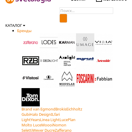
КАТАЛОГ
Бренды
Brand van Egmond
Brokis
Eichholtz
Gubi
Halo Design
ILfari
LightYears
Linea Light
LucePlan
Molto Luce
Moooi
Nomon
Seletti
Wever Ducre
Zafferano