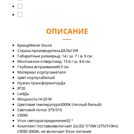
ОПИСАНИЕ
Бренд
Wever Ducre
Страна-производитель
БЕЛЬГИЯ
Габаритные размеры
д. 14 / ш. 7 / в. 9 см.
Монтажное отверстие
д. 15.6 / ш. 8.6 см.
Глубина встраивания
9.5 см.
Материал корпуса
металл
Цвет корпуса
белый
Нужен трансформатор
Да
IP
20
Led
Да
Мощность
14-20 W
Цветовая температура
3000K (теплый белый)
Световой поток
375/510
CRI
90
Угол светораспределения
32 °
Комплект поставки
включает 2xLED 7/10W (375/510lm)
CRI90 3000K, не включает блок питания