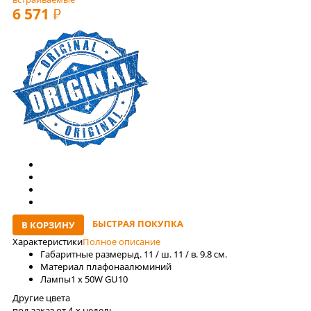
6 571
РУБ
БЫСТРАЯ ПОКУПКА
В КОРЗИНУ
Характеристики
Полное описание
Габаритные размеры
д. 11 / ш. 11 / в. 9.8 см.
Материал плафона
алюминий
Лaмпы
1 x 50W GU10
Другие цвета
под заказ от 4-x недель