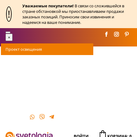
Уважаемые покупатели!
В связи со сложившейся в
!
стране обстановкой мы приостанавливаем продажи
заказных позиций. Приносим свои извинения и
надеемся на ваше понимание.
Toggle
×
navigation
Проект освещения
Оплата
Доставка
Акции
О магазине
Контакты
ВОЙТИ
КОРЗИНА: 0