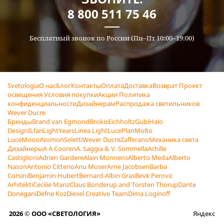
8 800 511 75 46
Бесплатный звонок по России (Пн–Пт 10:00–19:00)
Svetologia
О нас
Блог
Контакты
Оплата
Доставка
Возврат
Проект
освещения
Условия покупки
Акции
Политика
конфиденциальности
Дизайнерам
Распродажа светильников
Wever Ducre
Бренды
Brand van Egmond
Brokis
Eichholtz
Gubi
Halo
Design
ILfari
LightYears
Linea Light
LucePlan
Molto
Luce
Moooi
Nomon
Seletti
Wever Ducre
Zafferano
Механика света
Дизайнеры
A A Cooren
A. Saggia & V. Sommella
Achille
Castiglioni
Adrien Gardere
Alain Monnens
Alberto Meda
Alberto
Nason
Antonio Citterio
Anu Moser
Arne Jacobsen
Barba
Corsini
Benjamin Hubert
Bernard-Albin Gras
Bevk Perovic
Arhitekti
Cecilie Manz
Claus Bonderup and Torsten Thorup
Dante
Donegani
Defne Koz
Diesel Creative Team
Dima Loginoff
2026 © ООО «СВЕТОЛОГИЯ»
Яндекс