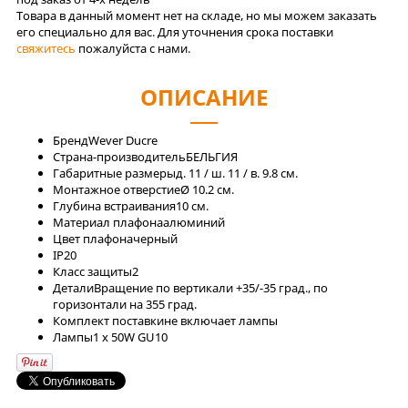
Товара в данный момент нет на складе, но мы можем заказать
его специально для вас. Для уточнения срока поставки
свяжитесь
пожалуйста с нами.
ОПИСАНИЕ
Бренд
Wever Ducre
Страна-производитель
БЕЛЬГИЯ
Габаритные размеры
д. 11 / ш. 11 / в. 9.8 см.
Монтажное отверстие
Ø 10.2 см.
Глубина встраивания
10 см.
Материал плафона
алюминий
Цвет плафона
черный
IP
20
Класс защиты
2
Детали
Вращение по вертикали +35/-35 град., по
горизонтали на 355 град.
Комплект поставки
не включает лампы
Лaмпы
1 x 50W GU10