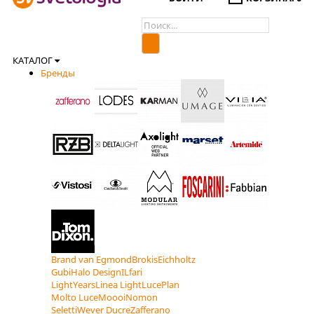
КАТАЛОГ
Бренды
Brand van Egmond
Brokis
Eichholtz
Gubi
Halo Design
ILfari
LightYears
Linea Light
LucePlan
Molto Luce
Moooi
Nomon
Seletti
Wever Ducre
Zafferano