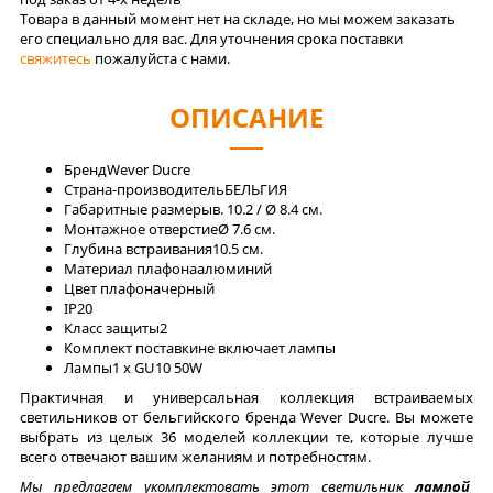
Товара в данный момент нет на складе, но мы можем заказать
его специально для вас. Для уточнения срока поставки
свяжитесь
пожалуйста с нами.
ОПИСАНИЕ
Бренд
Wever Ducre
Страна-производитель
БЕЛЬГИЯ
Габаритные размеры
в. 10.2 / Ø 8.4 см.
Монтажное отверстие
Ø 7.6 см.
Глубина встраивания
10.5 см.
Материал плафона
алюминий
Цвет плафона
черный
IP
20
Класс защиты
2
Комплект поставки
не включает лампы
Лaмпы
1 x GU10 50W
Практичная и универсальная коллекция встраиваемых
светильников от бельгийского бренда Wever Ducre. Вы можете
выбрать из целых 36 моделей коллекции те, которые лучше
всего отвечают вашим желаниям и потребностям.
Мы предлагаем укомплектовать этот светильник
лампой