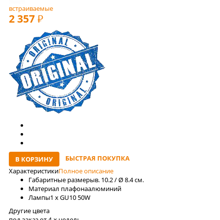
встраиваемые
2 357
РУБ
БЫСТРАЯ ПОКУПКА
В КОРЗИНУ
Характеристики
Полное описание
Габаритные размеры
в. 10.2 / Ø 8.4 см.
Материал плафона
алюминий
Лaмпы
1 x GU10 50W
Другие цвета
под заказ от 4-x недель