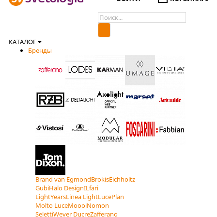
КАТАЛОГ
Бренды
Brand van Egmond
Brokis
Eichholtz
Gubi
Halo Design
ILfari
LightYears
Linea Light
LucePlan
Molto Luce
Moooi
Nomon
Seletti
Wever Ducre
Zafferano