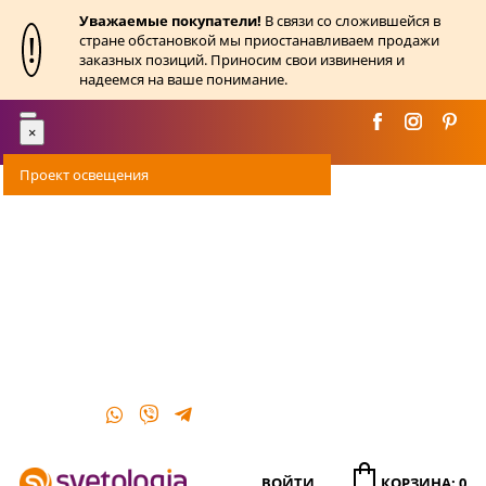
Уважаемые покупатели!
В связи со сложившейся в
!
стране обстановкой мы приостанавливаем продажи
заказных позиций. Приносим свои извинения и
надеемся на ваше понимание.
Toggle
×
navigation
Проект освещения
Оплата
Доставка
Акции
О магазине
Контакты
ВОЙТИ
КОРЗИНА: 0