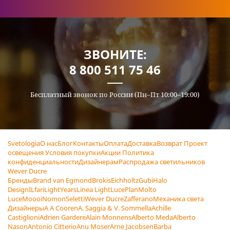
ЗВОНИТЕ:
8 800 511 75 46
Бесплатный звонок по России (Пн–Пт 10:00–19:00)
Svetologia
О нас
Блог
Контакты
Оплата
Доставка
Возврат
Проект
освещения
Условия покупки
Акции
Политика
конфиденциальности
Дизайнерам
Распродажа светильников
Wever Ducre
Бренды
Brand van Egmond
Brokis
Eichholtz
Gubi
Halo
Design
ILfari
LightYears
Linea Light
LucePlan
Molto
Luce
Moooi
Nomon
Seletti
Wever Ducre
Zafferano
Механика света
Дизайнеры
A A Cooren
A. Saggia & V. Sommella
Achille
Castiglioni
Adrien Gardere
Alain Monnens
Alberto Meda
Alberto
Nason
Antonio Citterio
Anu Moser
Arne Jacobsen
Barba