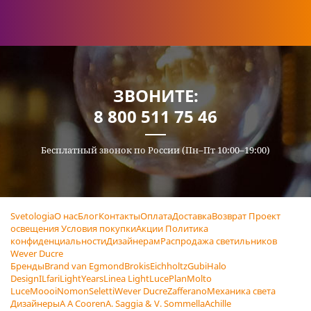
ЗВОНИТЕ:
8 800 511 75 46
Бесплатный звонок по России (Пн–Пт 10:00–19:00)
Svetologia
О нас
Блог
Контакты
Оплата
Доставка
Возврат
Проект
освещения
Условия покупки
Акции
Политика
конфиденциальности
Дизайнерам
Распродажа светильников
Wever Ducre
Бренды
Brand van Egmond
Brokis
Eichholtz
Gubi
Halo
Design
ILfari
LightYears
Linea Light
LucePlan
Molto
Luce
Moooi
Nomon
Seletti
Wever Ducre
Zafferano
Механика света
Дизайнеры
A A Cooren
A. Saggia & V. Sommella
Achille