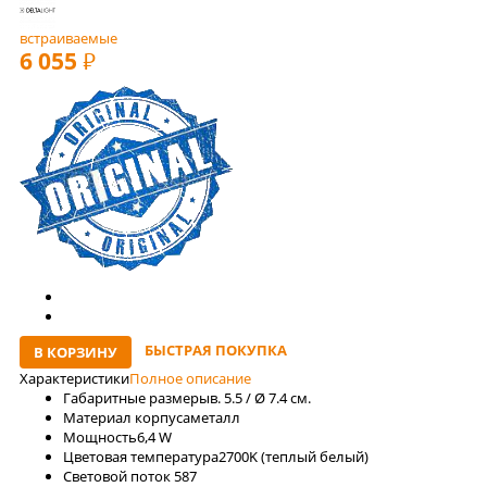
встраиваемые
6 055
РУБ
БЫСТРАЯ ПОКУПКА
В КОРЗИНУ
Характеристики
Полное описание
Габаритные размеры
в. 5.5 / Ø 7.4 см.
Материал корпуса
металл
Мощность
6,4 W
Цветовая температура
2700K (теплый белый)
Световой поток
587