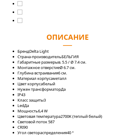
ОПИСАНИЕ
Бренд
Delta Light
Страна-производитель
БЕЛЬГИЯ
Габаритные размеры
в. 5.5 / Ø 7.4 см.
Монтажное отверстие
Ø 6.7 см.
Глубина встраивания
6 см.
Материал корпуса
металл
Цвет корпуса
белый
Нужен трансформатор
Да
IP
43
Класс защиты
3
Led
Да
Мощность
6,4 W
Цветовая температура
2700K (теплый белый)
Световой поток
587
CRI
90
Угол светораспределения
40 °