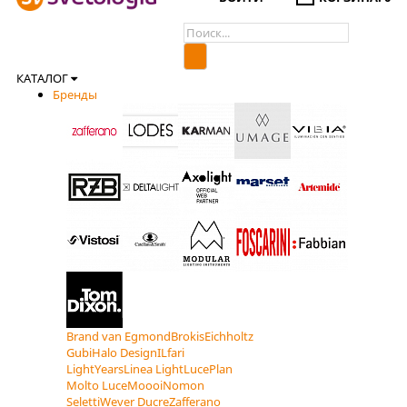
КАТАЛОГ
Бренды
Brand van Egmond
Brokis
Eichholtz
Gubi
Halo Design
ILfari
LightYears
Linea Light
LucePlan
Molto Luce
Moooi
Nomon
Seletti
Wever Ducre
Zafferano