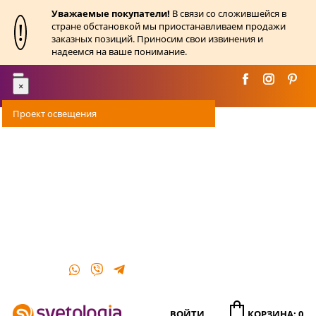
Уважаемые покупатели!
В связи со сложившейся в
!
стране обстановкой мы приостанавливаем продажи
заказных позиций. Приносим свои извинения и
надеемся на ваше понимание.
Toggle
×
navigation
Проект освещения
Оплата
Доставка
Акции
О магазине
Контакты
ВОЙТИ
КОРЗИНА: 0