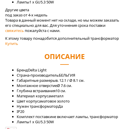
Лaмпы
1 x GU5.3 50W
Другие цвета
под заказ от 4-x недель
Товара в данный момент нет на складе, но мы можем заказать
его специально для вас. Для уточнения срока поставки
свяжитесь
пожалуйста с нами.
К этому товару понадобится дополнительный трансформатор
Купить
ОПИСАНИЕ
Бренд
Delta Light
Страна-производитель
БЕЛЬГИЯ
Габаритные размеры
в. 12.1 / Ø 8.1 см.
Монтажное отверстие
Ø 7.6 см.
Глубина встраивания
10 см.
Материал корпуса
металл
Цвет корпуса
матовое золото
Нужен трансформатор
Да
IP
20
Комплект поставки
не включает лампы, трансформатор
Лaмпы
1 x GU5.3 50W