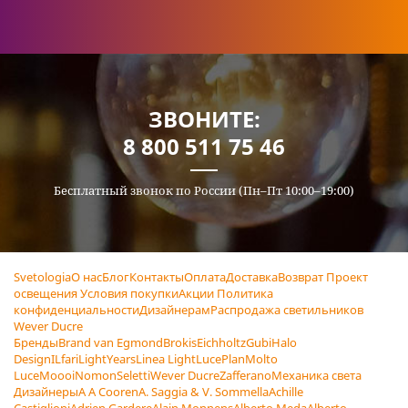
ЗВОНИТЕ:
8 800 511 75 46
Бесплатный звонок по России (Пн–Пт 10:00–19:00)
Svetologia
О нас
Блог
Контакты
Оплата
Доставка
Возврат
Проект
освещения
Условия покупки
Акции
Политика
конфиденциальности
Дизайнерам
Распродажа светильников
Wever Ducre
Бренды
Brand van Egmond
Brokis
Eichholtz
Gubi
Halo
Design
ILfari
LightYears
Linea Light
LucePlan
Molto
Luce
Moooi
Nomon
Seletti
Wever Ducre
Zafferano
Механика света
Дизайнеры
A A Cooren
A. Saggia & V. Sommella
Achille
Castiglioni
Adrien Gardere
Alain Monnens
Alberto Meda
Alberto