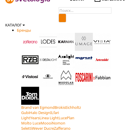
КАТАЛОГ
Бренды
Brand van Egmond
Brokis
Eichholtz
Gubi
Halo Design
ILfari
LightYears
Linea Light
LucePlan
Molto Luce
Moooi
Nomon
Seletti
Wever Ducre
Zafferano