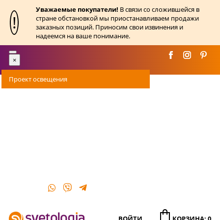
Уважаемые покупатели!
В связи со сложившейся в
!
стране обстановкой мы приостанавливаем продажи
заказных позиций. Приносим свои извинения и
надеемся на ваше понимание.
Toggle
×
navigation
Проект освещения
Оплата
Доставка
Акции
О магазине
Контакты
ВОЙТИ
КОРЗИНА: 0