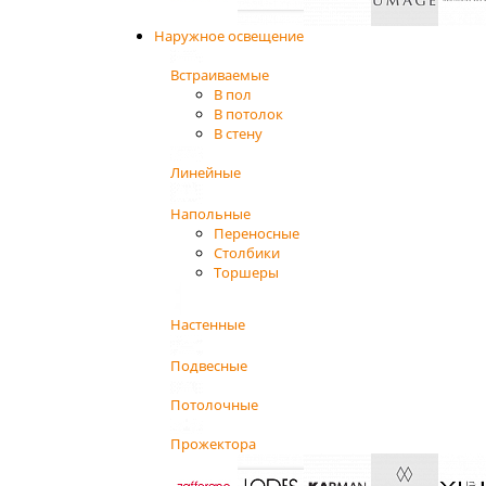
Наружное освещение
Встраиваемые
В пол
В потолок
В стену
Линейные
Напольные
Переносные
Столбики
Торшеры
Настенные
Подвесные
Потолочные
Прожектора