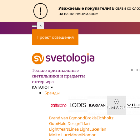
!
Уважаемые покупатели!
В связи со сл
на ваше понимание.
×
Toggle
navigation
Проект освещения
Оплата
Доставка
Ак
пн-пт
Только оригинальные
светильники и предметы
интерьера
КАТАЛОГ
Бренды
Brand van Egmond
Brokis
Eichholtz
Gubi
Halo Design
ILfari
LightYears
Linea Light
LucePlan
Molto Luce
Moooi
Nomon