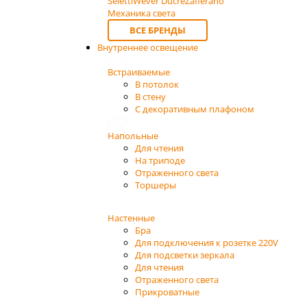
Seletti
Wever Ducre
Zafferano
Механика света
ВСЕ БРЕНДЫ
Внутреннее освещение
Встраиваемые
В потолок
В стену
С декоративным плафоном
Напольные
Для чтения
На триподе
Отраженного света
Торшеры
Настенные
Бра
Для подключения к розетке 220V
Для подсветки зеркала
Для чтения
Отраженного света
Прикроватные