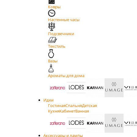
Ковры
Настенные часы
Подсвечники
Текстиль
Вазы
Ароматы для дома
Идеи
Гостиная
Спальня
Детская
Кухня
Кабинет
Ванная
Аксессуары и лампы