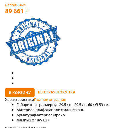
напольные
89 661
РУБ
БЫСТРАЯ ПОКУПКА
В КОРЗИНУ
Характеристики
Полное описание
Габаритные размеры
д. 29.5 / ш. 29.5 / в. 60 / Ø 53 см.
Материал плафона
полиэтилен/ткань
Арматура(материал)
ироко
Лaмпы
2 x 18W E27
под заказ от 4-x недель