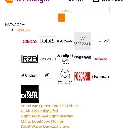
КАТАЛОГ
Бренды
Brand van Egmond
Brokis
Eichholtz
Gubi
Halo Design
ILfari
LightYears
Linea Light
LucePlan
Molto Luce
Moooi
Nomon
Seletti
Wever Ducre
Zafferano