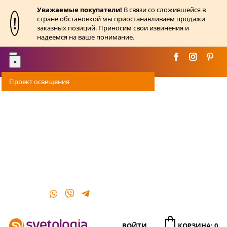
Уважаемые покупатели!
В связи со сложившейся в
!
стране обстановкой мы приостанавливаем продажи
заказных позиций. Приносим свои извинения и
надеемся на ваше понимание.
Toggle
×
navigation
Проект освещения
Оплата
Доставка
Акции
О магазине
Контакты
ВОЙТИ
КОРЗИНА: 0