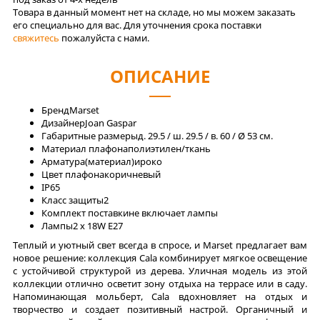
Товара в данный момент нет на складе, но мы можем заказать
его специально для вас. Для уточнения срока поставки
свяжитесь
пожалуйста с нами.
ОПИСАНИЕ
Бренд
Marset
Дизайнер
Joan Gaspar
Габаритные размеры
д. 29.5 / ш. 29.5 / в. 60 / Ø 53 см.
Материал плафона
полиэтилен/ткань
Арматура(материал)
ироко
Цвет плафона
коричневый
IP
65
Класс защиты
2
Комплект поставки
не включает лампы
Лaмпы
2 x 18W E27
Теплый и уютный свет всегда в спросе, и Marset предлагает вам
новое решение: коллекция Сala комбинирует мягкое освещение
с устойчивой структурой из дерева. Уличная модель из этой
коллекции отлично осветит зону отдыха на террасе или в саду.
Напоминающая мольберт, Cala вдохновляет на отдых и
творчество и создает позитивный настрой. Органичный и