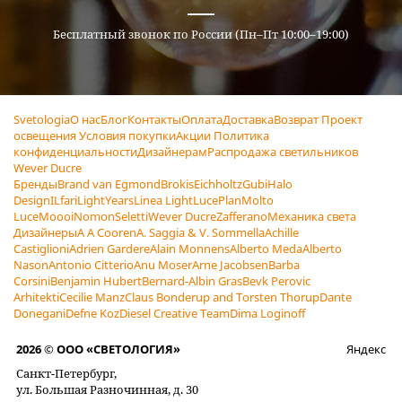
Бесплатный звонок по России (Пн–Пт 10:00–19:00)
Svetologia
О нас
Блог
Контакты
Оплата
Доставка
Возврат
Проект
освещения
Условия покупки
Акции
Политика
конфиденциальности
Дизайнерам
Распродажа светильников
Wever Ducre
Бренды
Brand van Egmond
Brokis
Eichholtz
Gubi
Halo
Design
ILfari
LightYears
Linea Light
LucePlan
Molto
Luce
Moooi
Nomon
Seletti
Wever Ducre
Zafferano
Механика света
Дизайнеры
A A Cooren
A. Saggia & V. Sommella
Achille
Castiglioni
Adrien Gardere
Alain Monnens
Alberto Meda
Alberto
Nason
Antonio Citterio
Anu Moser
Arne Jacobsen
Barba
Corsini
Benjamin Hubert
Bernard-Albin Gras
Bevk Perovic
Arhitekti
Cecilie Manz
Claus Bonderup and Torsten Thorup
Dante
Donegani
Defne Koz
Diesel Creative Team
Dima Loginoff
2026 © ООО «СВЕТОЛОГИЯ»
Яндекс
Санкт-Петербург,
ул. Большая Разночинная, д. 30