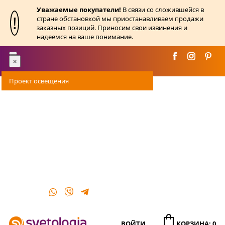
Уважаемые покупатели!
В связи со сложившейся в
!
стране обстановкой мы приостанавливаем продажи
заказных позиций. Приносим свои извинения и
надеемся на ваше понимание.
Toggle
×
navigation
Проект освещения
Оплата
Доставка
Акции
О магазине
Контакты
ВОЙТИ
КОРЗИНА: 0