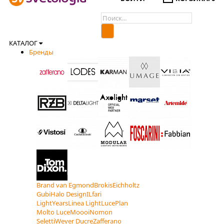
КАТАЛОГ
Бренды
Brand van Egmond
Brokis
Eichholtz
Gubi
Halo Design
ILfari
LightYears
Linea Light
LucePlan
Molto Luce
Moooi
Nomon
Seletti
Wever Ducre
Zafferano