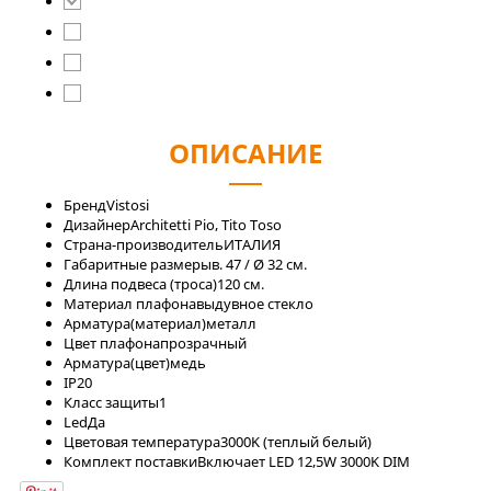
ОПИСАНИЕ
Бренд
Vistosi
Дизайнер
Architetti Pio, Tito Toso
Страна-производитель
ИТАЛИЯ
Габаритные размеры
в. 47 / Ø 32 см.
Длина подвеса (троса)
120 см.
Материал плафона
выдувное стекло
Арматура(материал)
металл
Цвет плафона
прозрачный
Арматура(цвет)
медь
IP
20
Класс защиты
1
Led
Да
Цветовая температура
3000K (теплый белый)
Комплект поставки
Включает LED 12,5W 3000K DIM