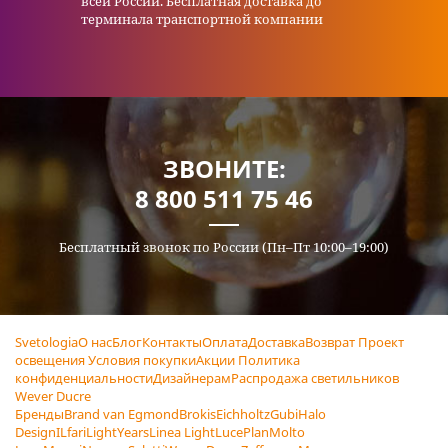
всей России. Бесплатная доставка до
терминала транспортной компании
ЗВОНИТЕ:
8 800 511 75 46
Бесплатный звонок по России (Пн–Пт 10:00–19:00)
Svetologia
О нас
Блог
Контакты
Оплата
Доставка
Возврат
Проект
освещения
Условия покупки
Акции
Политика
конфиденциальности
Дизайнерам
Распродажа светильников
Wever Ducre
Бренды
Brand van Egmond
Brokis
Eichholtz
Gubi
Halo
Design
ILfari
LightYears
Linea Light
LucePlan
Molto