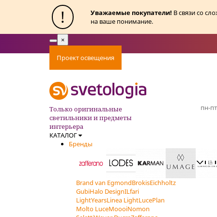
!
Уважаемые покупатели!
В связи со сл
на ваше понимание.
×
Toggle
navigation
Проект освещения
Оплата
Доставка
Ак
пн-пт
Только оригинальные
светильники и предметы
интерьера
КАТАЛОГ
Бренды
Brand van Egmond
Brokis
Eichholtz
Gubi
Halo Design
ILfari
LightYears
Linea Light
LucePlan
Molto Luce
Moooi
Nomon