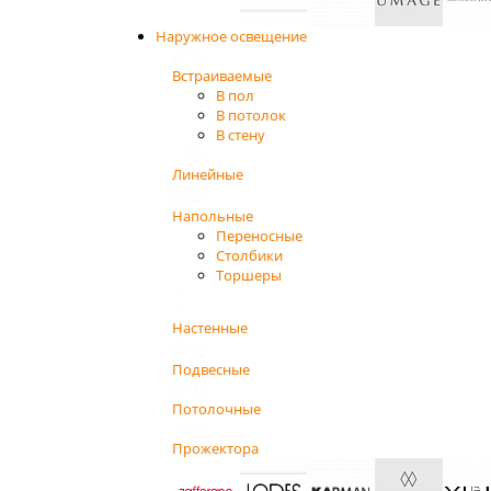
Наружное освещение
Встраиваемые
В пол
В потолок
В стену
Линейные
Напольные
Переносные
Столбики
Торшеры
Настенные
Подвесные
Потолочные
Прожектора