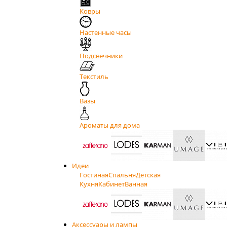
Ковры
Настенные часы
Подсвечники
Текстиль
Вазы
Ароматы для дома
Идеи
Гостиная
Спальня
Детская
Кухня
Кабинет
Ванная
Аксессуары и лампы