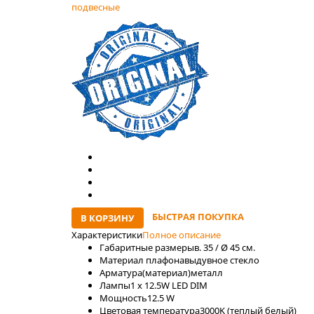
подвесные
БЫСТРАЯ ПОКУПКА
В КОРЗИНУ
Характеристики
Полное описание
Габаритные размеры
в. 35 / Ø 45 см.
Материал плафона
выдувное стекло
Арматура(материал)
металл
Лaмпы
1 x 12.5W LED DIM
Мощность
12.5 W
Цветовая температура
3000K (теплый белый)