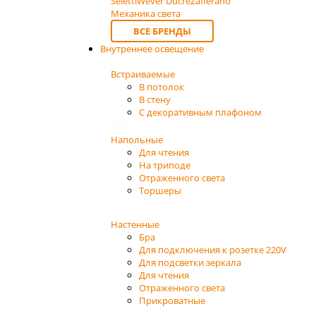
Seletti
Wever Ducre
Zafferano
Механика света
ВСЕ БРЕНДЫ
Внутреннее освещение
Встраиваемые
В потолок
В стену
С декоративным плафоном
Напольные
Для чтения
На триподе
Отраженного света
Торшеры
Настенные
Бра
Для подключения к розетке 220V
Для подсветки зеркала
Для чтения
Отраженного света
Прикроватные