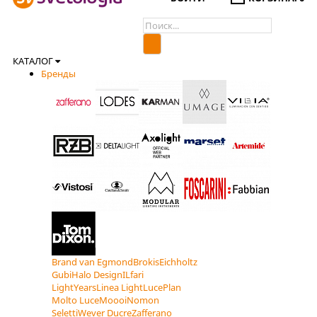
КАТАЛОГ
Бренды
Brand van Egmond
Brokis
Eichholtz
Gubi
Halo Design
ILfari
LightYears
Linea Light
LucePlan
Molto Luce
Moooi
Nomon
Seletti
Wever Ducre
Zafferano