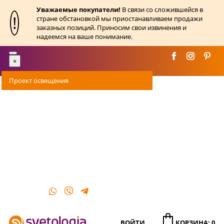
Уважаемые покупатели!
В связи со сложившейся в
!
стране обстановкой мы приостанавливаем продажи
заказных позиций. Приносим свои извинения и
надеемся на ваше понимание.
Toggle
×
navigation
Проект освещения
Оплата
Доставка
Акции
О магазине
Контакты
ВОЙТИ
КОРЗИНА: 0