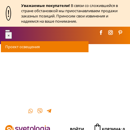
Уважаемые покупатели!
В связи со сложившейся в
!
стране обстановкой мы приостанавливаем продажи
заказных позиций. Приносим свои извинения и
надеемся на ваше понимание.
Toggle
×
navigation
Проект освещения
Оплата
Доставка
Акции
О магазине
Контакты
ВОЙТИ
КОРЗИНА: 0