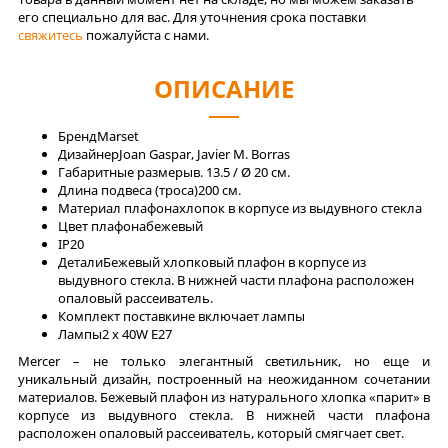
его специально для вас. Для уточнения срока поставки
свяжитесь
пожалуйста с нами.
ОПИСАНИЕ
Бренд
Marset
Дизайнер
Joan Gaspar, Javier M. Borras
Габаритные размеры
в. 13.5 / Ø 20 см.
Длина подвеса (троса)
200 см.
Материал плафона
хлопок в корпусе из выдувного стекла
Цвет плафона
бежевый
IP
20
Детали
Бежевый хлопковый плафон в корпусе из
выдувного стекла. В нижней части плафона расположен
опаловый рассеиватель.
Комплект поставки
не включает лампы
Лaмпы
2 x 40W E27
Mercer – не только элегантный светильник, но еще и
уникальный дизайн, построенный на неожиданном сочетании
материалов. Бежевый плафон из натурального хлопка «парит» в
корпусе из выдувного стекла. В нижней части плафона
расположен опаловый рассеиватель, который смягчает свет.