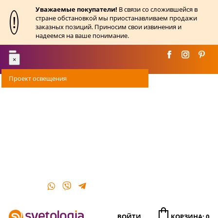
Уважаемые покупатели!
В связи со сложившейся в
!
стране обстановкой мы приостанавливаем продажи
заказных позиций. Приносим свои извинения и
надеемся на ваше понимание.
Toggle
×
navigation
Проект освещения
Оплата
Доставка
Акции
О магазине
Контакты
ВОЙТИ
КОРЗИНА: 0