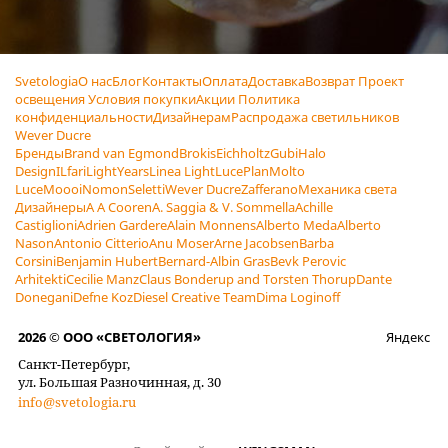
Svetologia
О нас
Блог
Контакты
Оплата
Доставка
Возврат
Проект
освещения
Условия покупки
Акции
Политика
конфиденциальности
Дизайнерам
Распродажа светильников
Wever Ducre
Бренды
Brand van Egmond
Brokis
Eichholtz
Gubi
Halo
Design
ILfari
LightYears
Linea Light
LucePlan
Molto
Luce
Moooi
Nomon
Seletti
Wever Ducre
Zafferano
Механика света
Дизайнеры
A A Cooren
A. Saggia & V. Sommella
Achille
Castiglioni
Adrien Gardere
Alain Monnens
Alberto Meda
Alberto
Nason
Antonio Citterio
Anu Moser
Arne Jacobsen
Barba
Corsini
Benjamin Hubert
Bernard-Albin Gras
Bevk Perovic
Arhitekti
Cecilie Manz
Claus Bonderup and Torsten Thorup
Dante
Donegani
Defne Koz
Diesel Creative Team
Dima Loginoff
2026 © ООО «СВЕТОЛОГИЯ»
Яндекс
Санкт-Петербург,
ул. Большая Разночинная, д. 30
info@svetologia.ru