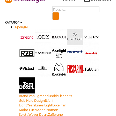
КАТАЛОГ
Бренды
Brand van Egmond
Brokis
Eichholtz
Gubi
Halo Design
ILfari
LightYears
Linea Light
LucePlan
Molto Luce
Moooi
Nomon
Seletti
Wever Ducre
Zafferano