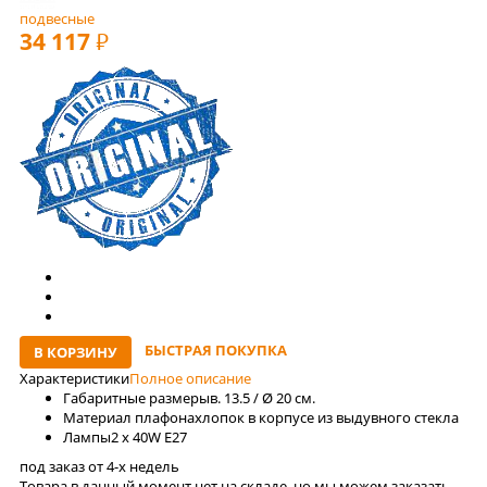
подвесные
34 117
РУБ
БЫСТРАЯ ПОКУПКА
В КОРЗИНУ
Характеристики
Полное описание
Габаритные размеры
в. 13.5 / Ø 20 см.
Материал плафона
хлопок в корпусе из выдувного стекла
Лaмпы
2 x 40W E27
под заказ от 4-x недель
Товара в данный момент нет на складе, но мы можем заказать