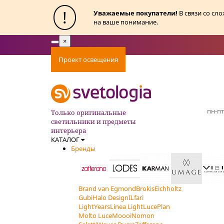
!
Уважаемые покупатели!
В связи со сл
на ваше понимание.
×
Toggle
navigation
Проект освещения
Оплата
Доставка
Ак
пн-пт
Только оригинальные
светильники и предметы
интерьера
КАТАЛОГ
Бренды
Brand van Egmond
Brokis
Eichholtz
Gubi
Halo Design
ILfari
LightYears
Linea Light
LucePlan
Molto Luce
Moooi
Nomon