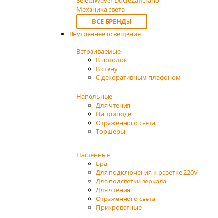
Seletti
Wever Ducre
Zafferano
Механика света
ВСЕ БРЕНДЫ
Внутреннее освещение
Встраиваемые
В потолок
В стену
С декоративным плафоном
Напольные
Для чтения
На триподе
Отраженного света
Торшеры
Настенные
Бра
Для подключения к розетке 220V
Для подсветки зеркала
Для чтения
Отраженного света
Прикроватные