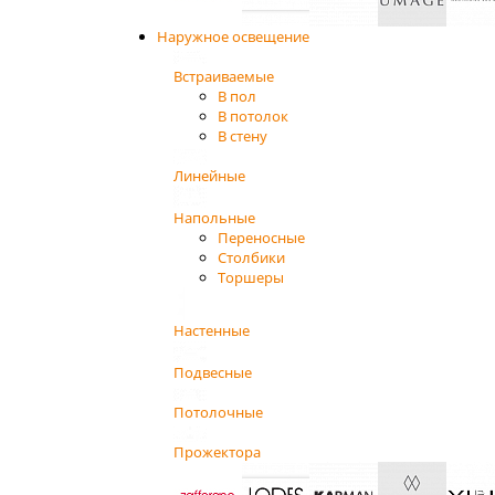
Наружное освещение
Встраиваемые
В пол
В потолок
В стену
Линейные
Напольные
Переносные
Столбики
Торшеры
Настенные
Подвесные
Потолочные
Прожектора