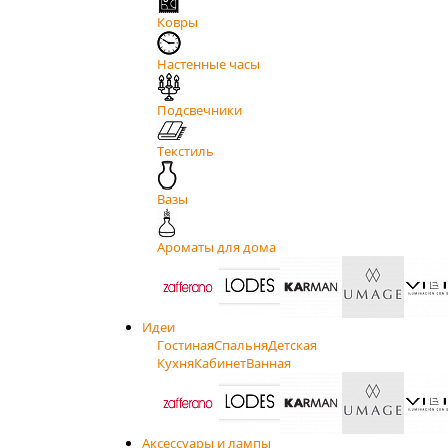
Ковры
Настенные часы
Подсвечники
Текстиль
Вазы
Ароматы для дома
Идеи
Гостиная
Спальня
Детская
Кухня
Кабинет
Ванная
Аксессуары и лампы