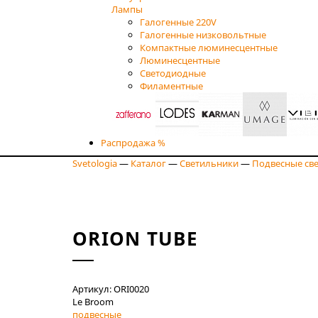
Лампы
Галогенные 220V
Галогенные низковольтные
Компактные люминесцентные
Люминесцентные
Светодиодные
Филаментные
Распродажа %
Svetologia
—
Каталог
—
Светильники
—
Подвесные св
ORION TUBE
Артикул: ORI0020
Le Broom
подвесные