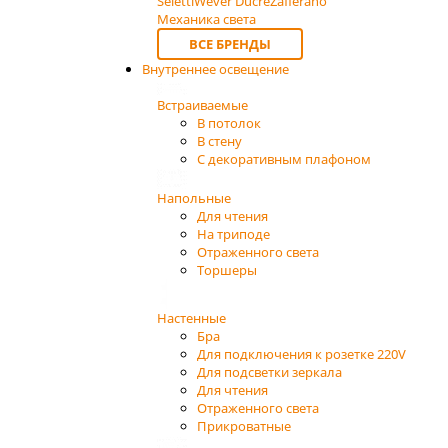
Seletti
Wever Ducre
Zafferano
Механика света
ВСЕ БРЕНДЫ
Внутреннее освещение
Встраиваемые
В потолок
В стену
С декоративным плафоном
Напольные
Для чтения
На триподе
Отраженного света
Торшеры
Настенные
Бра
Для подключения к розетке 220V
Для подсветки зеркала
Для чтения
Отраженного света
Прикроватные