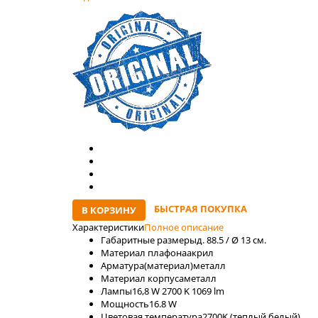
БЫСТРАЯ ПОКУПКА
В КОРЗИНУ
Характеристики
Полное описание
Габаритные размеры
д. 88.5 / Ø 13 см.
Материал плафона
акрил
Арматура(материал)
металл
Материал корпуса
металл
Лaмпы
16,8 W 2700 K 1069 lm
Мощность
16.8 W
Цветовая температура
2700K (теплый белый)