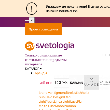
!
Уважаемые покупатели!
В связи со сл
на ваше понимание.
×
Toggle
navigation
Проект освещения
Оплата
Доставка
Ак
пн-пт
Только оригинальные
светильники и предметы
интерьера
КАТАЛОГ
Бренды
Brand van Egmond
Brokis
Eichholtz
Gubi
Halo Design
ILfari
LightYears
Linea Light
LucePlan
Molto Luce
Moooi
Nomon