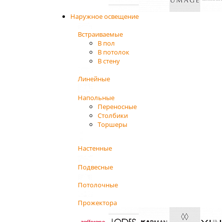
Наружное освещение
Встраиваемые
В пол
В потолок
В стену
Линейные
Напольные
Переносные
Столбики
Торшеры
Настенные
Подвесные
Потолочные
Прожектора