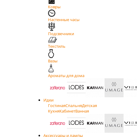
Ковры
Настенные часы
Подсвечники
Текстиль
Вазы
Ароматы для дома
Идеи
Гостиная
Спальня
Детская
Кухня
Кабинет
Ванная
Аксессуары и лампы