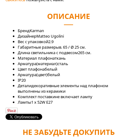
ОПИСАНИЕ
Бренд
Karman
Дизайнер
Matteo Ugolini
Вес с упаковкой
2.9
Габаритные размеры
в. 65 / Ø 25 см.
Длина светильника с подвесом
265 см.
Материал плафона
ткань
Арматура(материал)
сталь
Цвет плафона
белый
Арматура(цвет)
белый
IP
20
Детали
декоративные элементы над плафоном
выполнены из керамики
Комплект поставки
не включает лампу
Лaмпы
1 x 52W E27
НЕ ЗАБУДЬТЕ ДОКУПИТЬ