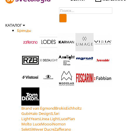
КАТАЛОГ
Бренды
Brand van Egmond
Brokis
Eichholtz
Gubi
Halo Design
ILfari
LightYears
Linea Light
LucePlan
Molto Luce
Moooi
Nomon
Seletti
Wever Ducre
Zafferano