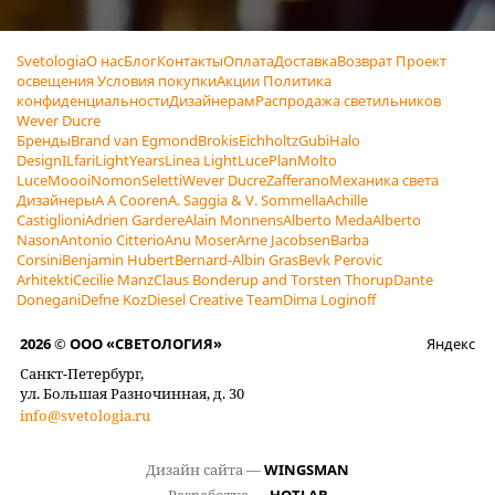
Svetologia
О нас
Блог
Контакты
Оплата
Доставка
Возврат
Проект
освещения
Условия покупки
Акции
Политика
конфиденциальности
Дизайнерам
Распродажа светильников
Wever Ducre
Бренды
Brand van Egmond
Brokis
Eichholtz
Gubi
Halo
Design
ILfari
LightYears
Linea Light
LucePlan
Molto
Luce
Moooi
Nomon
Seletti
Wever Ducre
Zafferano
Механика света
Дизайнеры
A A Cooren
A. Saggia & V. Sommella
Achille
Castiglioni
Adrien Gardere
Alain Monnens
Alberto Meda
Alberto
Nason
Antonio Citterio
Anu Moser
Arne Jacobsen
Barba
Corsini
Benjamin Hubert
Bernard-Albin Gras
Bevk Perovic
Arhitekti
Cecilie Manz
Claus Bonderup and Torsten Thorup
Dante
Donegani
Defne Koz
Diesel Creative Team
Dima Loginoff
2026 © ООО «СВЕТОЛОГИЯ»
Яндекс
Санкт-Петербург,
ул. Большая Разночинная, д. 30
info@svetologia.ru
Дизайн сайта —
WINGSMAN