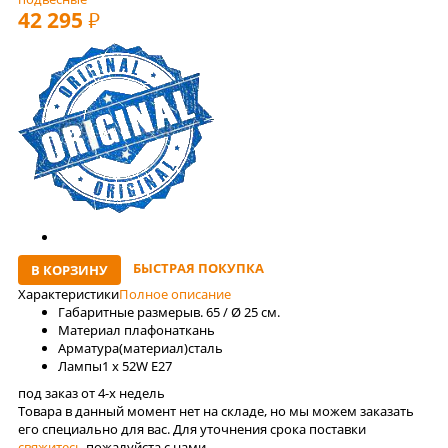
42 295
РУБ
БЫСТРАЯ ПОКУПКА
В КОРЗИНУ
Характеристики
Полное описание
Габаритные размеры
в. 65 / Ø 25 см.
Материал плафона
ткань
Арматура(материал)
сталь
Лaмпы
1 x 52W E27
под заказ от 4-x недель
Товара в данный момент нет на складе, но мы можем заказать
его специально для вас. Для уточнения срока поставки
свяжитесь
пожалуйста с нами.