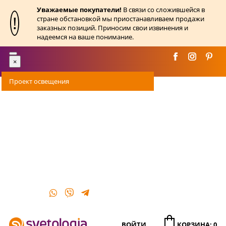
Уважаемые покупатели!
В связи со сложившейся в
!
стране обстановкой мы приостанавливаем продажи
заказных позиций. Приносим свои извинения и
надеемся на ваше понимание.
Toggle
×
navigation
Проект освещения
Оплата
Доставка
Акции
О магазине
Контакты
ВОЙТИ
КОРЗИНА: 0