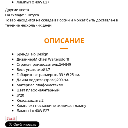
Лaмпы
1 x 40W E27
Другие цвета
На складе:
1 штука
Товар находится на складе в России и может быть доставлен в
течение нескольких дней.
ОПИСАНИЕ
Бренд
Halo Design
Дизайнер
Michael Waltersdorff
Страна-производитель
ДАНИЯ
Вес с упаковкой
1.7
Габаритные размеры
в. 33 / Ø 25 см.
Длина подвеса (троса)
200 см.
Материал плафона
стекло
Цвет плафона
янтарный
IP
20
Класс защиты
2
Комплект поставки
не включает лампу
Лaмпы
1 x 40W E27