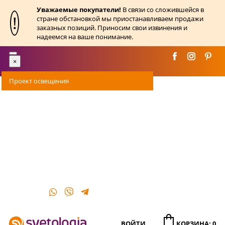
Уважаемые покупатели!
В связи со сложившейся в
!
стране обстановкой мы приостанавливаем продажи
заказных позиций. Приносим свои извинения и
надеемся на ваше понимание.
Toggle
×
navigation
Проект освещения
Оплата
Доставка
Акции
О магазине
Контакты
ВОЙТИ
КОРЗИНА: 0