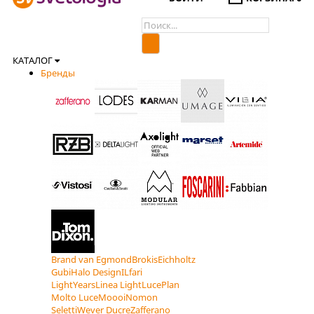
КАТАЛОГ
Бренды
Brand van Egmond
Brokis
Eichholtz
Gubi
Halo Design
ILfari
LightYears
Linea Light
LucePlan
Molto Luce
Moooi
Nomon
Seletti
Wever Ducre
Zafferano