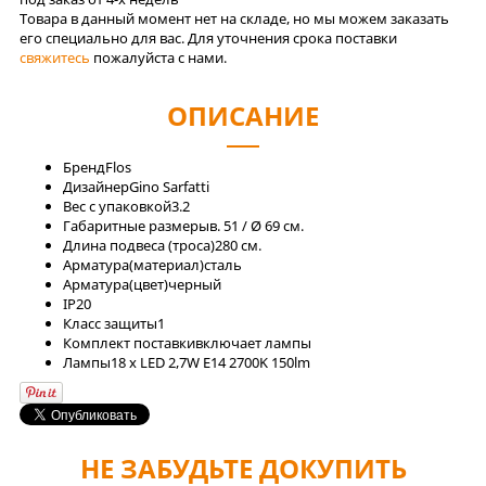
Товара в данный момент нет на складе, но мы можем заказать
его специально для вас. Для уточнения срока поставки
свяжитесь
пожалуйста с нами.
ОПИСАНИЕ
Бренд
Flos
Дизайнер
Gino Sarfatti
Вес с упаковкой
3.2
Габаритные размеры
в. 51 / Ø 69 см.
Длина подвеса (троса)
280 см.
Арматура(материал)
сталь
Арматура(цвет)
черный
IP
20
Класс защиты
1
Комплект поставки
включает лампы
Лaмпы
18 x LED 2,7W E14 2700K 150lm
НЕ ЗАБУДЬТЕ ДОКУПИТЬ