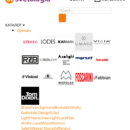
КАТАЛОГ
Бренды
Brand van Egmond
Brokis
Eichholtz
Gubi
Halo Design
ILfari
LightYears
Linea Light
LucePlan
Molto Luce
Moooi
Nomon
Seletti
Wever Ducre
Zafferano