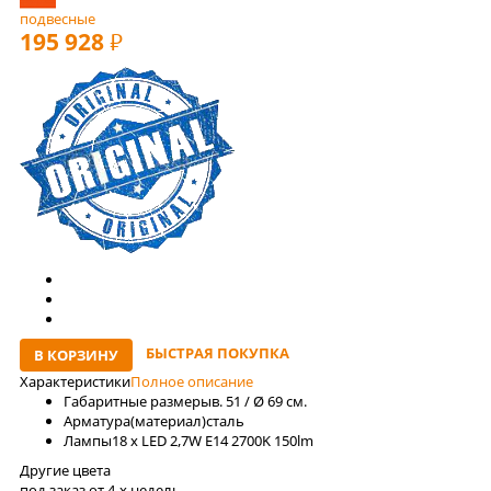
подвесные
195 928
РУБ
БЫСТРАЯ ПОКУПКА
В КОРЗИНУ
Характеристики
Полное описание
Габаритные размеры
в. 51 / Ø 69 см.
Арматура(материал)
сталь
Лaмпы
18 x LED 2,7W E14 2700K 150lm
Другие цвета
под заказ от 4-x недель