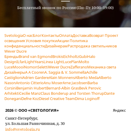
Бесплатный звонок по России (Пн–Пт 10:00–19:00)
Svetologia
О нас
Блог
Контакты
Оплата
Доставка
Возврат
Проект
освещения
Условия покупки
Акции
Политика
конфиденциальности
Дизайнерам
Распродажа светильников
Wever Ducre
Бренды
Brand van Egmond
Brokis
Eichholtz
Gubi
Halo
Design
ILfari
LightYears
Linea Light
LucePlan
Molto
Luce
Moooi
Nomon
Seletti
Wever Ducre
Zafferano
Механика света
Дизайнеры
A A Cooren
A. Saggia & V. Sommella
Achille
Castiglioni
Adrien Gardere
Alain Monnens
Alberto Meda
Alberto
Nason
Antonio Citterio
Anu Moser
Arne Jacobsen
Barba
Corsini
Benjamin Hubert
Bernard-Albin Gras
Bevk Perovic
Arhitekti
Cecilie Manz
Claus Bonderup and Torsten Thorup
Dante
Donegani
Defne Koz
Diesel Creative Team
Dima Loginoff
2026 © ООО «СВЕТОЛОГИЯ»
Яндекс
Санкт-Петербург,
ул. Большая Разночинная, д. 30
info@svetologia.ru