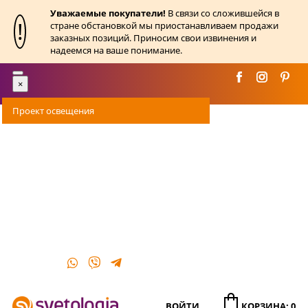
Уважаемые покупатели!
В связи со сложившейся в
!
стране обстановкой мы приостанавливаем продажи
заказных позиций. Приносим свои извинения и
надеемся на ваше понимание.
Toggle
×
navigation
Проект освещения
Оплата
Доставка
Акции
О магазине
Контакты
ВОЙТИ
КОРЗИНА: 0