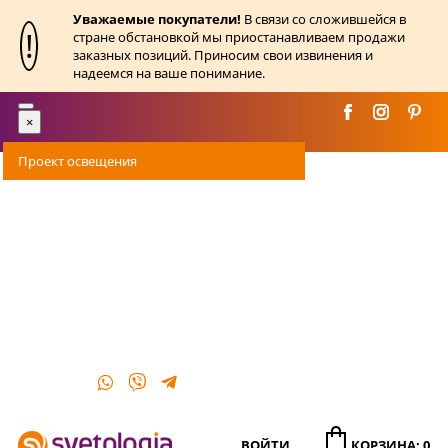
Уважаемые покупатели!
В связи со сложившейся в
!
стране обстановкой мы приостанавливаем продажи
заказных позиций. Приносим свои извинения и
надеемся на ваше понимание.
Toggle
×
navigation
Проект освещения
Оплата
Доставка
Акции
О магазине
Контакты
ВОЙТИ
КОРЗИНА: 0