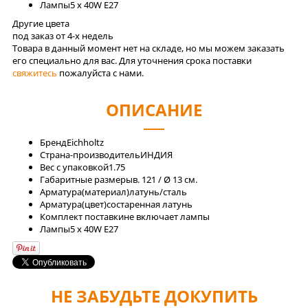
Лaмпы
5 x 40W E27
Другие цвета
под заказ от 4-x недель
Товара в данный момент нет на складе, но мы можем заказать
его специально для вас. Для уточнения срока поставки
свяжитесь
пожалуйста с нами.
ОПИСАНИЕ
Бренд
Eichholtz
Страна-производитель
ИНДИЯ
Вес с упаковкой
1.75
Габаритные размеры
в. 121 / Ø 13 см.
Арматура(материал)
латунь/сталь
Арматура(цвет)
состаренная латунь
Комплект поставки
не включает лампы
Лaмпы
5 x 40W E27
НЕ ЗАБУДЬТЕ ДОКУПИТЬ