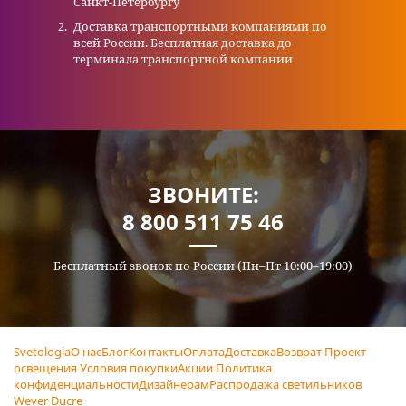
Санкт-Петербургу
Доставка транспортными компаниями по
всей России. Бесплатная доставка до
терминала транспортной компании
ЗВОНИТЕ:
8 800 511 75 46
Бесплатный звонок по России (Пн–Пт 10:00–19:00)
Svetologia
О нас
Блог
Контакты
Оплата
Доставка
Возврат
Проект
освещения
Условия покупки
Акции
Политика
конфиденциальности
Дизайнерам
Распродажа светильников
Wever Ducre