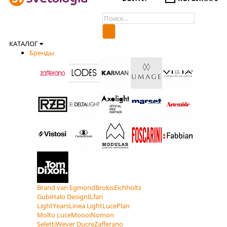
КАТАЛОГ
Бренды
Brand van Egmond
Brokis
Eichholtz
Gubi
Halo Design
ILfari
LightYears
Linea Light
LucePlan
Molto Luce
Moooi
Nomon
Seletti
Wever Ducre
Zafferano