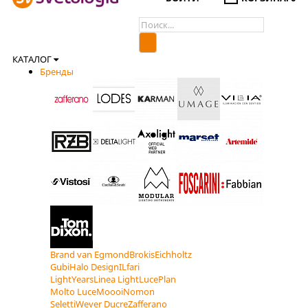
КАТАЛОГ
Бренды
Brand van Egmond
Brokis
Eichholtz
Gubi
Halo Design
ILfari
LightYears
Linea Light
LucePlan
Molto Luce
Moooi
Nomon
Seletti
Wever Ducre
Zafferano