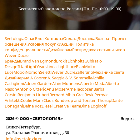
Бесплатный звонок по России (Пн–Пт 10:00–19:00)
Svetologia
О нас
Блог
Контакты
Оплата
Доставка
Возврат
Проект
освещения
Условия покупки
Акции
Политика
конфиденциальности
Дизайнерам
Распродажа светильников
Wever Ducre
Бренды
Brand van Egmond
Brokis
Eichholtz
Gubi
Halo
Design
ILfari
LightYears
Linea Light
LucePlan
Molto
Luce
Moooi
Nomon
Seletti
Wever Ducre
Zafferano
Механика света
Дизайнеры
A A Cooren
A. Saggia & V. Sommella
Achille
Castiglioni
Adrien Gardere
Alain Monnens
Alberto Meda
Alberto
Nason
Antonio Citterio
Anu Moser
Arne Jacobsen
Barba
Corsini
Benjamin Hubert
Bernard-Albin Gras
Bevk Perovic
Arhitekti
Cecilie Manz
Claus Bonderup and Torsten Thorup
Dante
Donegani
Defne Koz
Diesel Creative Team
Dima Loginoff
2026 © ООО «СВЕТОЛОГИЯ»
Яндекс
Санкт-Петербург,
ул. Большая Разночинная, д. 30
info@svetologia.ru