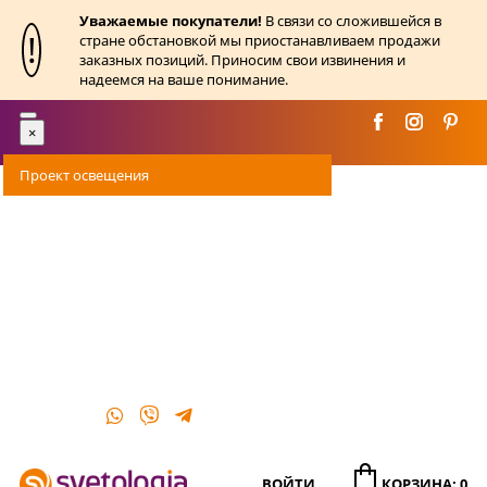
Уважаемые покупатели!
В связи со сложившейся в
!
стране обстановкой мы приостанавливаем продажи
заказных позиций. Приносим свои извинения и
надеемся на ваше понимание.
Toggle
×
navigation
Проект освещения
Оплата
Доставка
Акции
О магазине
Контакты
ВОЙТИ
КОРЗИНА: 0