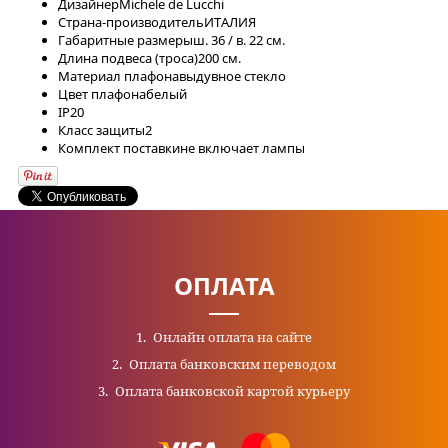
Дизайнер
Michele de Lucchi
Страна-производитель
ИТАЛИЯ
Габаритные размеры
ш. 36 / в. 22 см.
Длина подвеса (троса)
200 см.
Материал плафона
выдувное стекло
Цвет плафона
белый
IP
20
Класс защиты
2
Комплект поставки
не включает лампы
ОПЛАТА
Онлайн оплата на сайте
Оплата банковским переводом
Оплата банковской картой курьеру