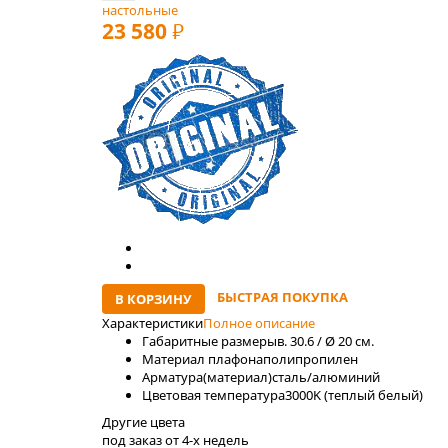
настольные
23 580
РУБ
БЫСТРАЯ ПОКУПКА
В КОРЗИНУ
Характеристики
Полное описание
Габаритные размеры
в. 30.6 / Ø 20 см.
Материал плафона
полипропилен
Арматура(материал)
сталь/алюминий
Цветовая температура
3000K (теплый белый)
Другие цвета
под заказ от 4-x недель