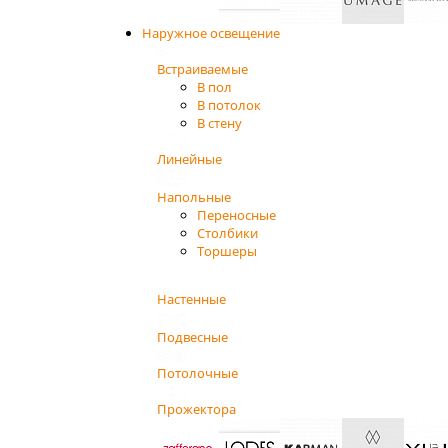
Наружное освещение
Встраиваемые
В пол
В потолок
В стену
Линейные
Напольные
Переносные
Столбики
Торшеры
Настенные
Подвесные
Потолочные
Прожектора