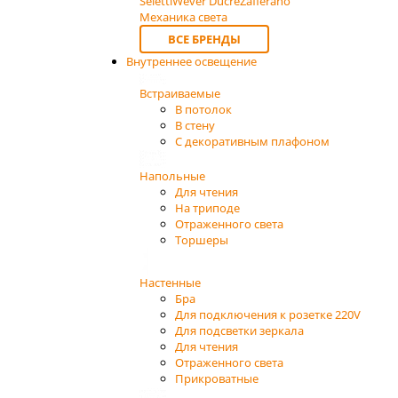
Seletti
Wever Ducre
Zafferano
Механика света
ВСЕ БРЕНДЫ
Внутреннее освещение
Встраиваемые
В потолок
В стену
С декоративным плафоном
Напольные
Для чтения
На триподе
Отраженного света
Торшеры
Настенные
Бра
Для подключения к розетке 220V
Для подсветки зеркала
Для чтения
Отраженного света
Прикроватные