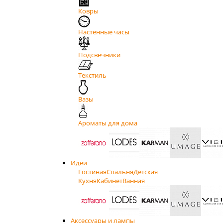
Ковры
Настенные часы
Подсвечники
Текстиль
Вазы
Ароматы для дома
Идеи
Гостиная
Спальня
Детская
Кухня
Кабинет
Ванная
Аксессуары и лампы