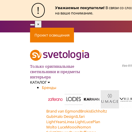
!
Уважаемые покупатели!
В связи со сл
на ваше понимание.
×
Toggle
navigation
Проект освещения
Оплата
Доставка
Ак
пн-пт
Только оригинальные
светильники и предметы
интерьера
КАТАЛОГ
Бренды
Brand van Egmond
Brokis
Eichholtz
Gubi
Halo Design
ILfari
LightYears
Linea Light
LucePlan
Molto Luce
Moooi
Nomon