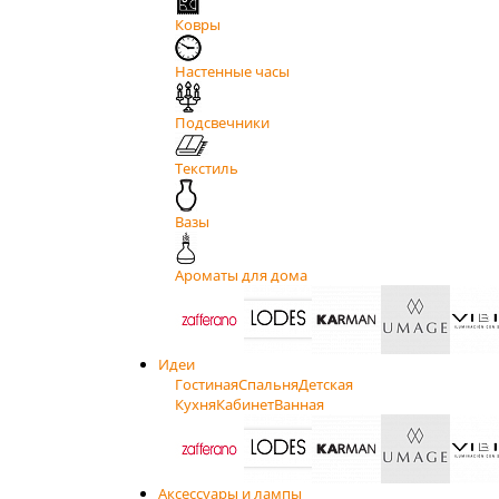
Ковры
Настенные часы
Подсвечники
Текстиль
Вазы
Ароматы для дома
Идеи
Гостиная
Спальня
Детская
Кухня
Кабинет
Ванная
Аксессуары и лампы