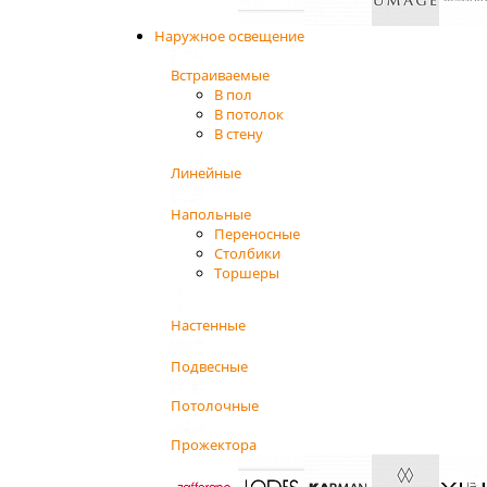
Наружное освещение
Встраиваемые
В пол
В потолок
В стену
Линейные
Напольные
Переносные
Столбики
Торшеры
Настенные
Подвесные
Потолочные
Прожектора