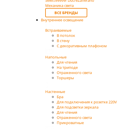
Seletti
Wever Ducre
Zafferano
Механика света
ВСЕ БРЕНДЫ
Внутреннее освещение
Встраиваемые
В потолок
В стену
С декоративным плафоном
Напольные
Для чтения
На триподе
Отраженного света
Торшеры
Настенные
Бра
Для подключения к розетке 220V
Для подсветки зеркала
Для чтения
Отраженного света
Прикроватные