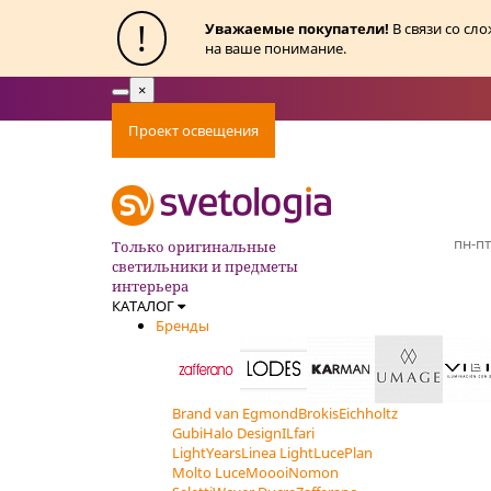
!
Уважаемые покупатели!
В связи со сл
на ваше понимание.
×
Toggle
navigation
Проект освещения
Оплата
Доставка
Ак
пн-пт
Только оригинальные
светильники и предметы
интерьера
КАТАЛОГ
Бренды
Brand van Egmond
Brokis
Eichholtz
Gubi
Halo Design
ILfari
LightYears
Linea Light
LucePlan
Molto Luce
Moooi
Nomon