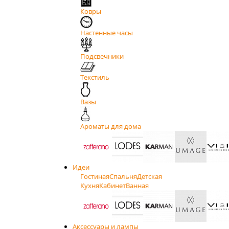
Ковры
Настенные часы
Подсвечники
Текстиль
Вазы
Ароматы для дома
Идеи
Гостиная
Спальня
Детская
Кухня
Кабинет
Ванная
Аксессуары и лампы