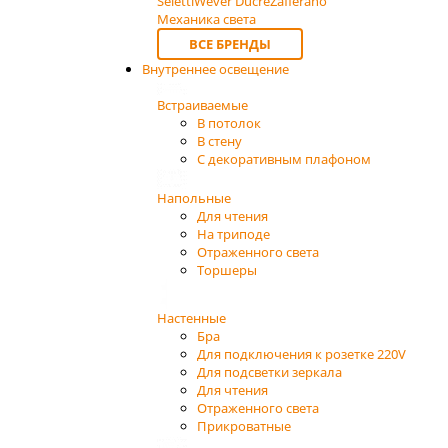
Seletti
Wever Ducre
Zafferano
Механика света
ВСЕ БРЕНДЫ
Внутреннее освещение
Встраиваемые
В потолок
В стену
С декоративным плафоном
Напольные
Для чтения
На триподе
Отраженного света
Торшеры
Настенные
Бра
Для подключения к розетке 220V
Для подсветки зеркала
Для чтения
Отраженного света
Прикроватные