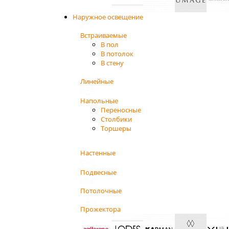
Наружное освещение
Встраиваемые
В пол
В потолок
В стену
Линейные
Напольные
Переносные
Столбики
Торшеры
Настенные
Подвесные
Потолочные
Прожектора