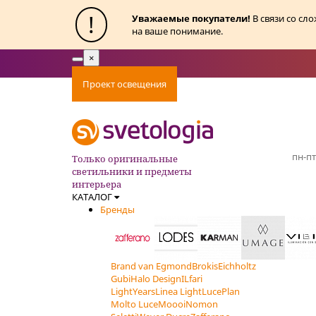
!
Уважаемые покупатели!
В связи со сл
на ваше понимание.
×
Toggle
navigation
Проект освещения
Оплата
Доставка
Ак
пн-пт
Только оригинальные
светильники и предметы
интерьера
КАТАЛОГ
Бренды
Brand van Egmond
Brokis
Eichholtz
Gubi
Halo Design
ILfari
LightYears
Linea Light
LucePlan
Molto Luce
Moooi
Nomon