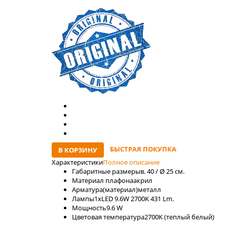
БЫСТРАЯ ПОКУПКА
В КОРЗИНУ
Характеристики
Полное описание
Габаритные размеры
в. 40 / Ø 25 см.
Материал плафона
акрил
Арматура(материал)
металл
Лaмпы
1xLED 9.6W 2700K 431 Lm.
Мощность
9.6 W
Цветовая температура
2700K (теплый белый)