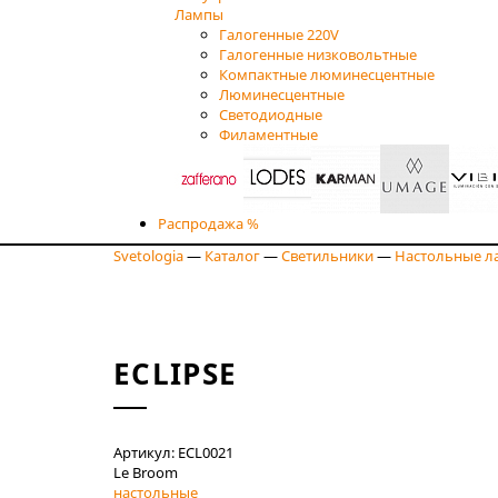
Лампы
Галогенные 220V
Галогенные низковольтные
Компактные люминесцентные
Люминесцентные
Светодиодные
Филаментные
Распродажа %
Svetologia
—
Каталог
—
Светильники
—
Настольные л
ECLIPSE
Артикул: ECL0021
Le Broom
настольные